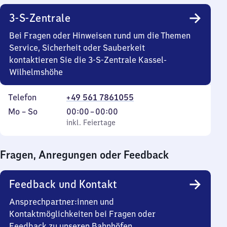
3-S-Zentrale
Bei Fragen oder Hinweisen rund um die Themen
Service, Sicherheit oder Sauberkeit
kontaktieren Sie die 3-S-Zentrale Kassel-
Wilhelmshöhe
Telefon
+49 561 7861055
Montag
,
Von
Mo
–
So
00:00
–
00:00
bis
inkl. Feiertage
0
inkl. Feiertage
Sonntag
Uhr
bis
Fragen, Anregungen oder Feedback
0
Uhr
Feedback und Kontakt
Ansprechpartner:innen und
Kontaktmöglichkeiten bei Fragen oder
Feedback zu unseren Bahnhöfen