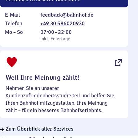
E-Mail
feedback@bahnhof.de
Telefon
+49 30 586020930
Montag
,
Von
Mo
–
So
07:00
–
22:00
bis
inkl. Feiertage
7
inkl. Feiertage
Sonntag
Uhr
bis
22
Uhr
Weil Ihre Meinung zählt!
Nehmen Sie an unserer
Kundenzufriedenheitsstudie teil und helfen Sie,
Ihren Bahnhof mitzugestalten. Ihre Meinung
zählt – für ein besseres Bahnhofserlebnis.
Zum Überblick aller Services