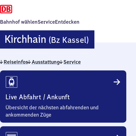
Bahnhof wählen
Service
Entdecken
Kirchhain
Kirchhain
(Bz Kassel)
(Bezirk
Reiseinfos
Ausstattung
Service
Kassel)
Reiseinfos
Live Abfahrt / Ankunft
Übersicht der nächsten abfahrenden und
ankommenden Züge