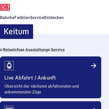
Bahnhof wählen
Service
Entdecken
Keitum
Keitum
Reiseinfos
Ausstattung
Service
Reiseinfos
Live Abfahrt / Ankunft
Übersicht der nächsten abfahrenden und
ankommenden Züge