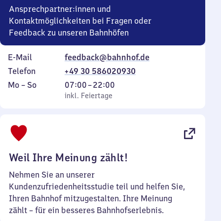
Ansprechpartner:innen und
Kontaktmöglichkeiten bei Fragen oder
Feedback zu unseren Bahnhöfen
E-Mail
feedback@bahnhof.de
Telefon
+49 30 586020930
Montag
,
Von
Mo
–
So
07:00
–
22:00
bis
inkl. Feiertage
7
inkl. Feiertage
Sonntag
Uhr
bis
22
Uhr
Weil Ihre Meinung zählt!
Nehmen Sie an unserer
Kundenzufriedenheitsstudie teil und helfen Sie,
Ihren Bahnhof mitzugestalten. Ihre Meinung
zählt – für ein besseres Bahnhofserlebnis.