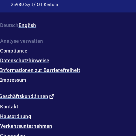
25980
Sylt/ OT Keitum
Keitum,
Bahnhofstr.
37,
Deutsch
English
2
5
9
Analyse verwalten
8
Compliance
0
Sylt/
Datenschutzhinweise
OT
Informationen zur Barrierefreiheit
Keitum
Impressum
externer
Geschäftskund:innen
Link
Kontakt
Hausordnung
Verkehrsunternehmen
Changelog