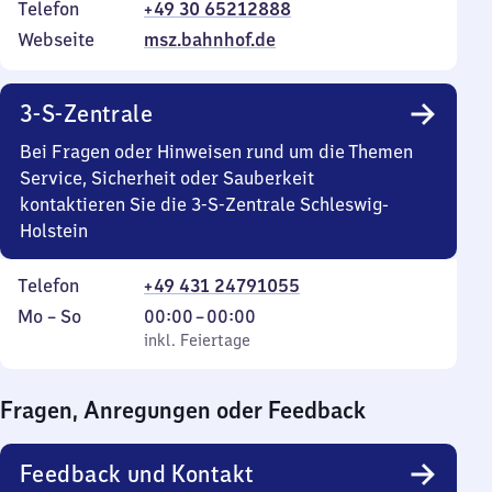
Telefon
+49 30 65212888
Webseite
msz.bahnhof.de
3-S-Zentrale
Bei Fragen oder Hinweisen rund um die Themen
Service, Sicherheit oder Sauberkeit
kontaktieren Sie die 3-S-Zentrale Schleswig-
Holstein
Telefon
+49 431 24791055
Montag
,
Von
Mo
–
So
00:00
–
00:00
bis
inkl. Feiertage
0
inkl. Feiertage
Sonntag
Uhr
bis
Fragen, Anregungen oder Feedback
0
Uhr
Feedback und Kontakt