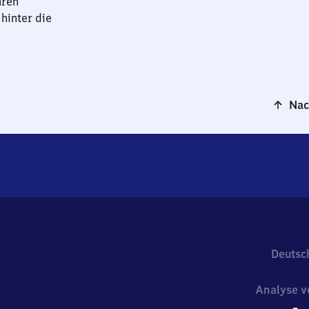
hren
hinter die
Nac
Deutsc
Analyse v