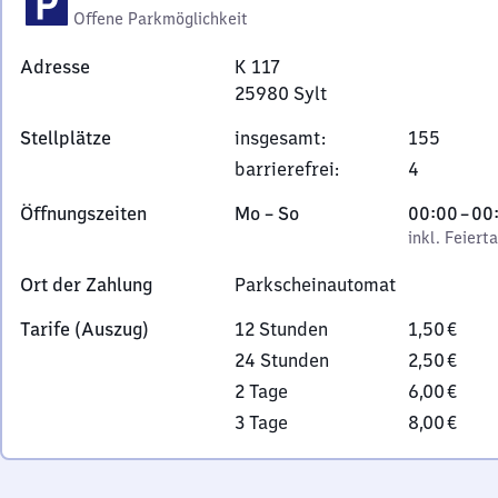
Offene Parkmöglichkeit
Adresse
K 117
25980
Sylt
K
Stellplätze
insgesamt
:
155
117,
barrierefrei
:
4
2
5
Montag
,
Von
Öffnungszeiten
Mo
–
So
00:00
–
00
9
bis
inkl. Feiertage
0
inkl. Feiert
8
Sonntag
Uhr
0
Ort der Zahlung
Parkscheinautomat
bis
Sylt
0
Tarife (Auszug)
12 Stunden
1,50 €
Uhr
24 Stunden
2,50 €
2 Tage
6,00 €
3 Tage
8,00 €