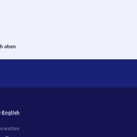
h oben
h
English
erwalten