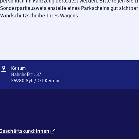
persönlich im Fahrzeug befördert werden. Bitte legen Sie I
Sonderparkausweis anstelle eines Parkscheins gut sichtbar 
Windschutzscheibe Ihres Wagens.
Adresse
Keitum
Keitum
Bahnhofstr. 37
25980
Sylt/ OT Keitum
Keitum,
Bahnhofstr.
37,
2
5
9
8
0
externer
Geschäftskund:innen
Sylt/
Link