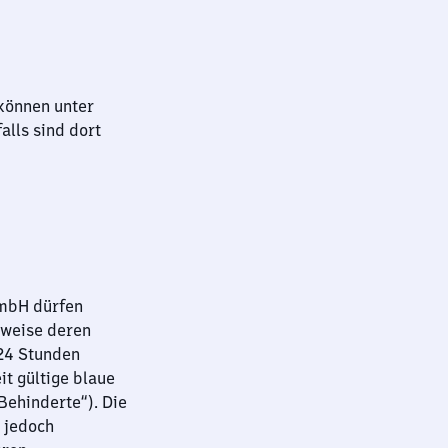
können unter
lls sind dort
GmbH dürfen
sweise deren
 24 Stunden
it gültige blaue
ehinderte“). Die
 jedoch