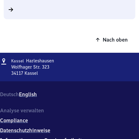
Nach oben
Adresse
Kassel-
Harleshausen
Kassel
Harleshausen
Wolfhager Str. 323
34117
Kassel
Kassel-
Harleshausen,
Wolfhager
Deutsch
English
Str.
323,
3
Analyse verwalten
4
Compliance
1
1
Datenschutzhinweise
7