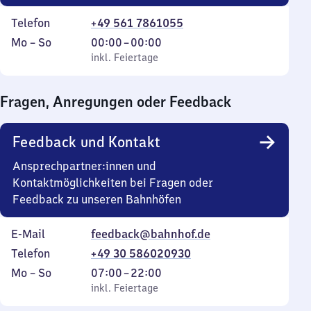
Telefon
+49 561 7861055
Montag
,
Von
Mo
–
So
00:00
–
00:00
bis
inkl. Feiertage
0
inkl. Feiertage
Sonntag
Uhr
bis
Fragen, Anregungen oder Feedback
0
Uhr
Feedback und Kontakt
Ansprechpartner:innen und
Kontaktmöglichkeiten bei Fragen oder
Feedback zu unseren Bahnhöfen
E-Mail
feedback@bahnhof.de
Telefon
+49 30 586020930
Montag
,
Von
Mo
–
So
07:00
–
22:00
bis
inkl. Feiertage
7
inkl. Feiertage
Sonntag
Uhr