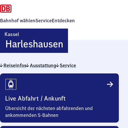
Bahnhof wählen
Service
Entdecken
Kassel
Kassel-
Harleshausen
Harleshausen
Reiseinfos
Ausstattung
Service
Reiseinfos
Live Abfahrt / Ankunft
Übersicht der nächsten abfahrenden und
ankommenden S-Bahnen