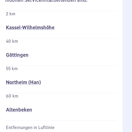
mobilen Servicemitarbeitenden sind:
2 km
Kassel-Wilhelmshöhe
40 km
Göttingen
55 km
Northeim (Han)
60 km
Altenbeken
Entfernungen in Luftlinie