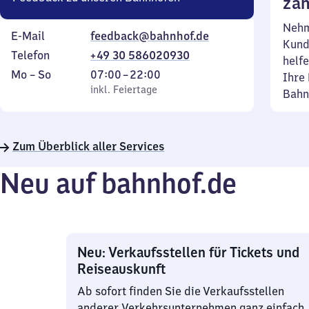
zäh
Nehm
E-Mail
feedback@bahnhof.de
Kund
Telefon
+49 30 586020930
helfe
Montag
,
Von
Mo
–
So
07:00
–
22:00
Ihre 
bis
inkl. Feiertage
7
inkl. Feiertage
Bahn
Sonntag
Uhr
bis
22
Zum Überblick aller Services
Uhr
Neu auf bahnhof.de
Neu: Verkaufsstellen für Tickets und
Reiseauskunft
Ab sofort finden Sie die Verkaufsstellen
anderer Verkehrsunternehmen ganz einfach