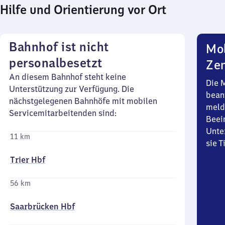
Hilfe und Orientierung vor Ort
Bahnhof ist nicht
Mob
personalbesetzt
Zen
An diesem Bahnhof steht keine
Die 
Unterstützung zur Verfügung. Die
bean
nächstgelegenen Bahnhöfe mit mobilen
meld
Servicemitarbeitenden sind:
Beei
Unte
11 km
sie 
Trier Hbf
56 km
Saarbrücken Hbf