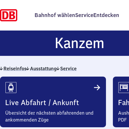
Bahnhof wählen
Service
Entdecken
Kan
Kanzem
Reiseinfos
Ausstattung
Service
Reiseinfos
Live Abfahrt / Ankunft
Fa
Übersicht der nächsten abfahrenden und
Aush
ankommenden Züge
PDF