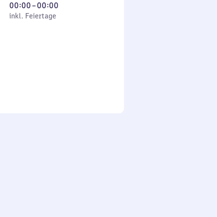
Von
00:00
–
00:00
 Feiertage
0
inkl. Feiertage
Uhr
bis
0
Uhr