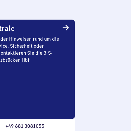
trale
oder Hinweisen rund um die
ice, Sicherheit oder
ontaktieren Sie die 3-S-
arbrücken Hbf
+49 681 3081055