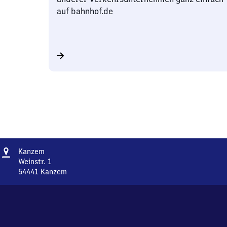
auf bahnhof.de
Adresse
Kanzem
Kanzem
Weinstr. 1
54441
Kanzem
Kanzem,
Weinstr.
1,
5
4