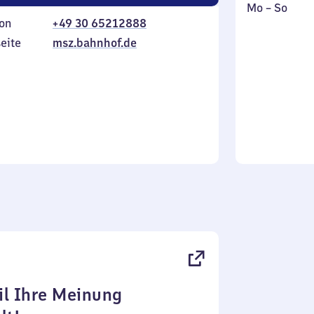
Montag
,
Mo
–
So
on
+49 30 65212888
bis
inkl.
Sonntag
eite
msz.bahnhof.de
l Ihre Meinung