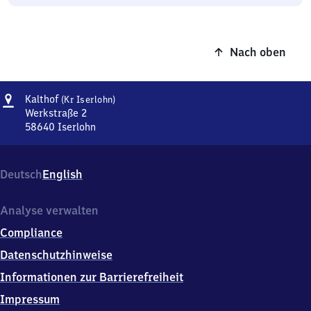
Nach oben
Adresse
Kalthof
Kalthof
(Kr Iserlohn)
(Kreis
Werkstraße 2
Iserlohn)
58640
Iserlohn
Kalthof
(Kreis
Iserlohn),
Deutsch
English
Werkstraße
2,
5
Analyse verwalten
8
Compliance
6
4
Datenschutzhinweise
0
Informationen zur Barrierefreiheit
Iserlohn
Impressum