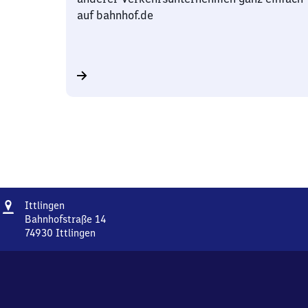
auf bahnhof.de
Adresse
Ittlingen
Ittlingen
Bahnhofstraße 14
74930
Ittlingen
Ittlingen,
Bahnhofstraße
14,
7
4