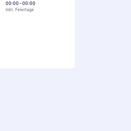
Von
00:00
–
00:00
 Feiertage
0
inkl. Feiertage
Uhr
bis
0
Uhr