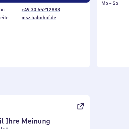
Montag
,
Mo
–
So
on
+49 30 65212888
bis
inkl.
Sonntag
eite
msz.bahnhof.de
l Ihre Meinung