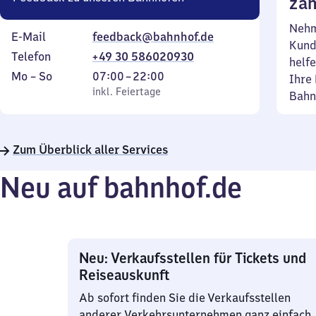
zäh
Nehm
E-Mail
feedback@bahnhof.de
Kund
Telefon
+49 30 586020930
helfe
Montag
,
Von
Mo
–
So
07:00
–
22:00
Ihre 
bis
inkl. Feiertage
7
inkl. Feiertage
Bahn
Sonntag
Uhr
bis
22
Zum Überblick aller Services
Uhr
Neu auf bahnhof.de
Neu: Verkaufsstellen für Tickets und
Reiseauskunft
Ab sofort finden Sie die Verkaufsstellen
anderer Verkehrsunternehmen ganz einfach