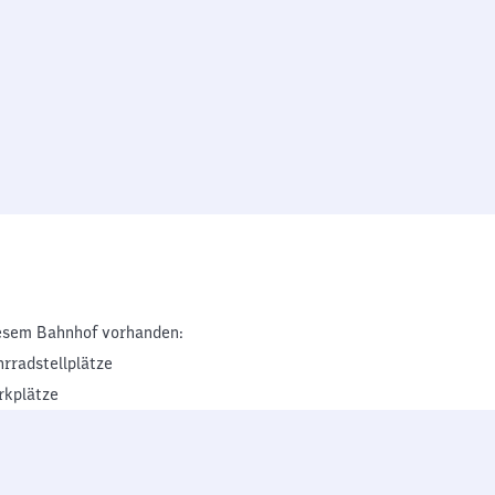
esem Bahnhof vorhanden:
hrradstellplätze
rkplätze