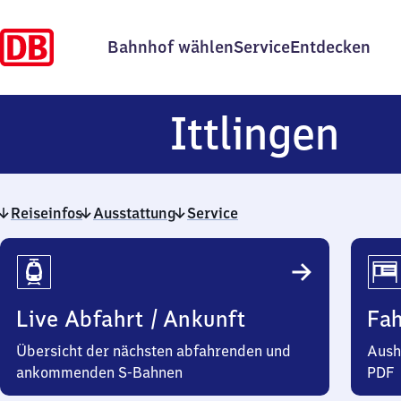
Bahnhof wählen
Service
Entdecken
Itt
Ittlingen
Reiseinfos
Ausstattung
Service
Reiseinfos
Live Abfahrt / Ankunft
Fa
Übersicht der nächsten abfahrenden und
Aush
ankommenden S-Bahnen
PDF