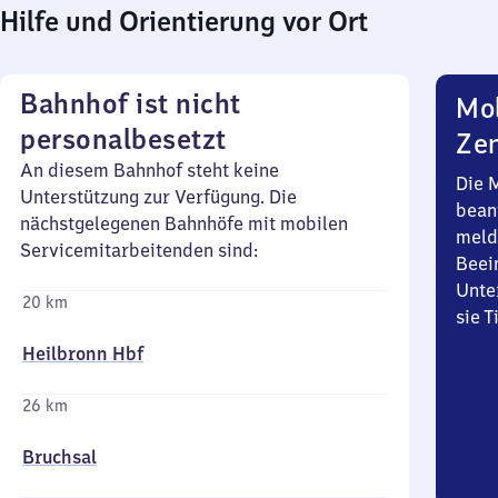
Hilfe und Orientierung vor Ort
Bahnhof ist nicht
Mob
personalbesetzt
Zen
An diesem Bahnhof steht keine
Die 
Unterstützung zur Verfügung. Die
bean
nächstgelegenen Bahnhöfe mit mobilen
meld
Servicemitarbeitenden sind:
Beei
Unte
20 km
sie 
Heilbronn Hbf
26 km
Bruchsal