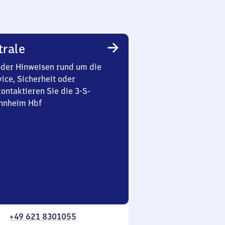
trale
oder Hinweisen rund um die
ice, Sicherheit oder
ontaktieren Sie die 3-S-
nnheim Hbf
+49 621 8301055