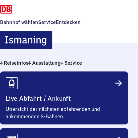
Bahnhof wählen
Service
Entdecken
Ismaning
Ismaning
Reiseinfos
Ausstattung
Service
Reiseinfos
Live Abfahrt / Ankunft
Übersicht der nächsten abfahrenden und
ankommenden S-Bahnen