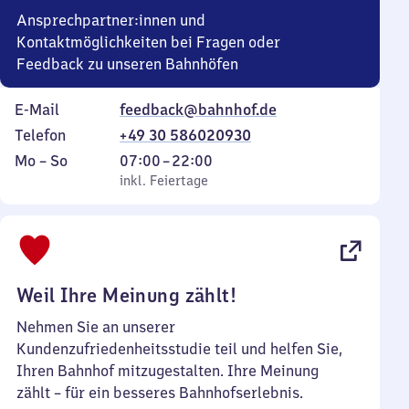
Ansprechpartner:innen und
Kontaktmöglichkeiten bei Fragen oder
Feedback zu unseren Bahnhöfen
E-Mail
feedback@bahnhof.de
Telefon
+49 30 586020930
Montag
,
Von
Mo
–
So
07:00
–
22:00
bis
inkl. Feiertage
7
inkl. Feiertage
Sonntag
Uhr
bis
22
Uhr
Weil Ihre Meinung zählt!
Nehmen Sie an unserer
Kundenzufriedenheitsstudie teil und helfen Sie,
Ihren Bahnhof mitzugestalten. Ihre Meinung
zählt – für ein besseres Bahnhofserlebnis.