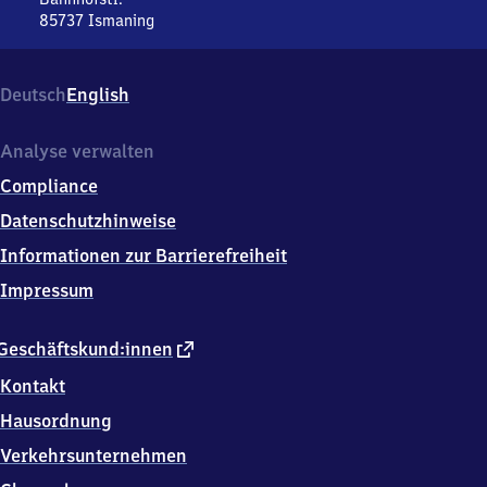
85737
Ismaning
Ismaning,
Bahnhofstr.,
8
Deutsch
English
5
7
3
Analyse verwalten
7
Compliance
Ismaning
Datenschutzhinweise
Informationen zur Barrierefreiheit
Impressum
externer
Geschäftskund:innen
Link
Kontakt
Hausordnung
Verkehrsunternehmen