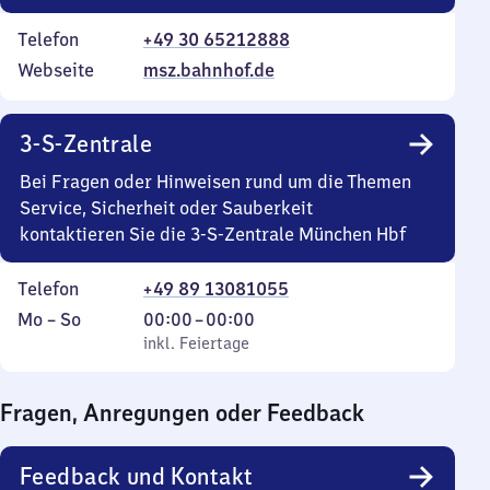
Telefon
+49 30 65212888
Webseite
msz.bahnhof.de
3-S-Zentrale
Bei Fragen oder Hinweisen rund um die Themen
Service, Sicherheit oder Sauberkeit
kontaktieren Sie die 3-S-Zentrale München Hbf
Telefon
+49 89 13081055
Montag
,
Von
Mo
–
So
00:00
–
00:00
bis
inkl. Feiertage
0
inkl. Feiertage
Sonntag
Uhr
bis
Fragen, Anregungen oder Feedback
0
Uhr
Feedback und Kontakt