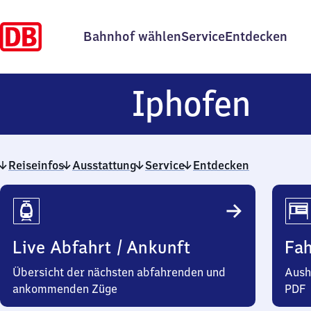
Bahnhof wählen
Service
Entdecken
Iph
Iphofen
Reiseinfos
Ausstattung
Service
Entdecken
Reiseinfos
Live Abfahrt / Ankunft
Fa
Übersicht der nächsten abfahrenden und
Aush
ankommenden Züge
PDF