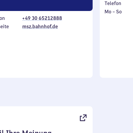
Telefon
Montag
,
Mo
–
So
on
+49 30 65212888
bis
inkl.
Sonntag
eite
msz.bahnhof.de