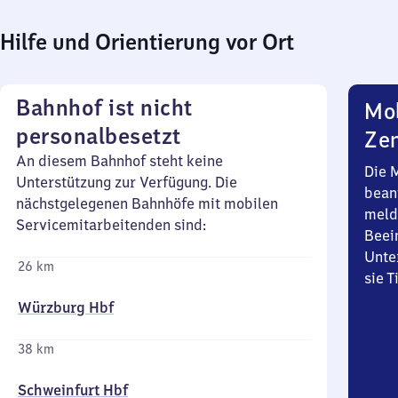
Hilfe und Orientierung vor Ort
Bahnhof ist nicht
Mob
personalbesetzt
Zen
An diesem Bahnhof steht keine
Die 
Unterstützung zur Verfügung. Die
bean
nächstgelegenen Bahnhöfe mit mobilen
meld
Servicemitarbeitenden sind:
Beei
Unte
26 km
sie 
Würzburg Hbf
38 km
Schweinfurt Hbf