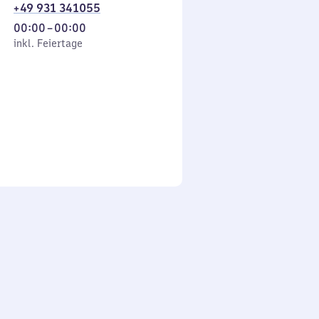
+49 931 341055
Von
00:00
–
00:00
 Feiertage
0
inkl. Feiertage
Uhr
bis
0
Uhr