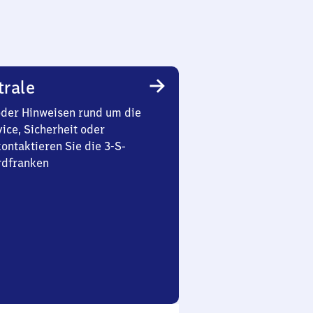
trale
oder Hinweisen rund um die
ice, Sicherheit oder
ontaktieren Sie die 3-S-
rdfranken