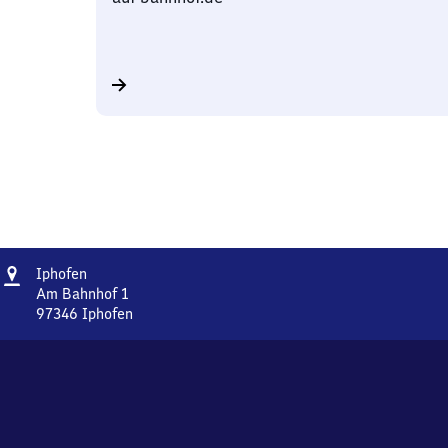
Adresse
Iphofen
Iphofen
Am Bahnhof 1
97346
Iphofen
Iphofen,
Am
Bahnhof
1,
9
7