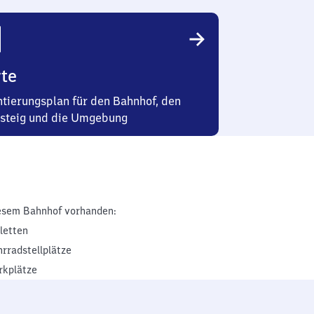
te
ntierungsplan für den Bahnhof, den
steig und die Umgebung
esem Bahnhof vorhanden:
iletten
hrradstellplätze
rkplätze