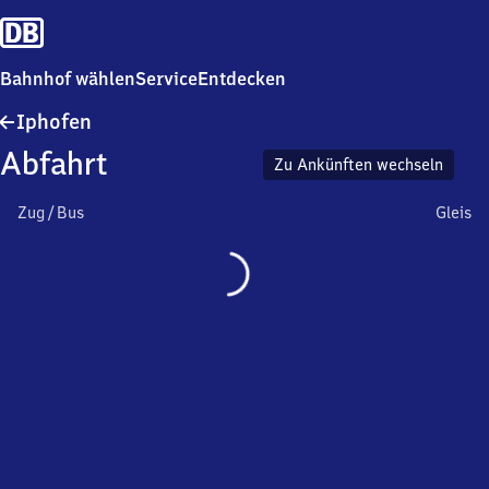
Bahnhof wählen
Service
Entdecken
Iphofen
Iphofen
Abfahrt
Zu Ankünften wechseln
Zug / Bus
Gleis
Wird
geladen…