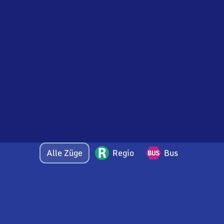
Alle Züge
Regio
Bus
Bei Fragen oder Feedback zu dieser Abfahrtstafel
wenden Sie sich gerne per E-Mail an