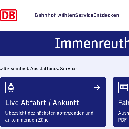
Bahnhof wählen
Service
Entdecken
Immenreut
Reiseinfos
Ausstattung
Service
Reiseinfos
Live Abfahrt / Ankunft
Fa
Übersicht der nächsten abfahrenden und
Aush
ankommenden Züge
PDF