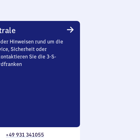
trale
oder Hinweisen rund um die
ice, Sicherheit oder
ontaktieren Sie die 3-S-
rdfranken
+49 931 341055