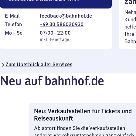
zäh
Nehm
E-Mail
feedback@bahnhof.de
Kund
Telefon
+49 30 586020930
helfe
Montag
,
Von
Mo
–
So
07:00
–
22:00
Ihre 
bis
inkl. Feiertage
7
inkl. Feiertage
Bahn
Sonntag
Uhr
bis
22
Zum Überblick aller Services
Uhr
Neu auf bahnhof.de
Neu: Verkaufsstellen für Tickets und
Reiseauskunft
Ab sofort finden Sie die Verkaufsstellen
anderer Verkehrsunternehmen ganz einfach