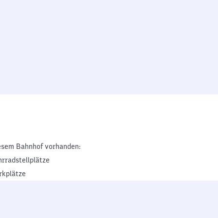
esem Bahnhof vorhanden:
hrradstellplätze
rkplätze