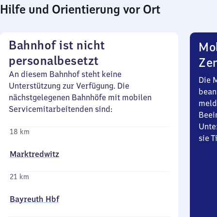
Hilfe und Orientierung vor Ort
Bahnhof ist nicht
Mob
personalbesetzt
Zen
An diesem Bahnhof steht keine
Die 
Unterstützung zur Verfügung. Die
bean
nächstgelegenen Bahnhöfe mit mobilen
meld
Servicemitarbeitenden sind:
Beei
Unte
18 km
sie 
Marktredwitz
21 km
Bayreuth Hbf