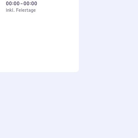
Von
00:00
–
00:00
 Feiertage
0
inkl. Feiertage
Uhr
bis
0
Uhr