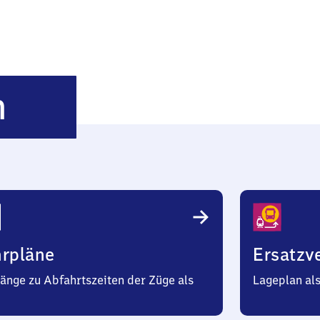
Immenreuth
h
hrpläne
Ersatzv
änge zu Abfahrtszeiten der Züge als
Lageplan al