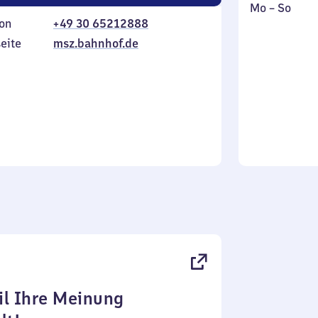
Montag
,
Mo
–
So
on
+49 30 65212888
bis
inkl.
Sonntag
eite
msz.bahnhof.de
l Ihre Meinung