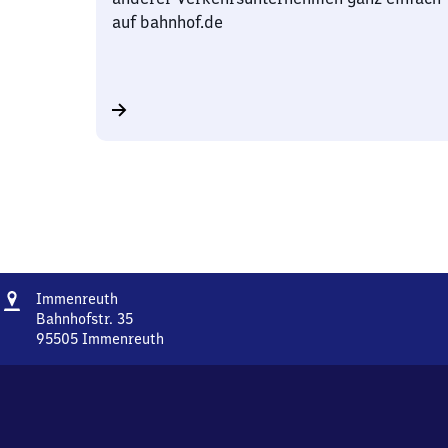
auf bahnhof.de
Adresse
Immenreuth
Immenreuth
Bahnhofstr. 35
95505
Immenreuth
Immenreuth,
Bahnhofstr.
35,
9
5