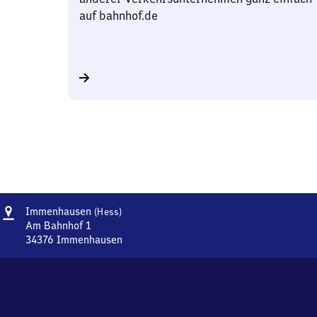
auf bahnhof.de
Adresse
Immenhausen
Immenhausen
(Hess)
(Hessen)
Am Bahnhof 1
34376
Immenhausen
Immenhausen
(Hessen),
Am
Bahnhof
1,