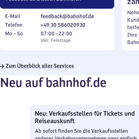
zäh
Nehm
E-Mail
feedback@bahnhof.de
Kund
Telefon
+49 30 586020930
helfe
Montag
,
Von
Mo
–
So
07:00
–
22:00
Ihre 
bis
inkl. Feiertage
7
inkl. Feiertage
Bahn
Sonntag
Uhr
bis
22
Zum Überblick aller Services
Uhr
Neu auf bahnhof.de
Neu: Verkaufsstellen für Tickets und
Reiseauskunft
Ab sofort finden Sie die Verkaufsstellen
anderer Verkehrsunternehmen ganz einfach