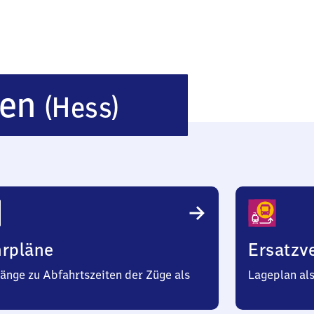
Immenhaus
sen
(Hess)
(Hessen)
hrpläne
Ersatzv
änge zu Abfahrtszeiten der Züge als
Lageplan al