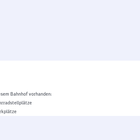
esem Bahnhof vorhanden:
hrradstellplätze
rkplätze