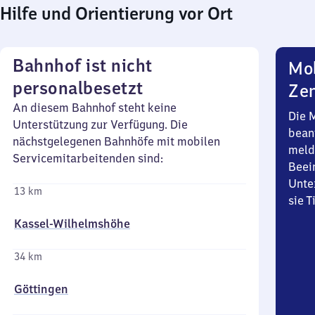
Hilfe und Orientierung vor Ort
Bahnhof ist nicht
Mob
personalbesetzt
Zen
An diesem Bahnhof steht keine
Die 
Unterstützung zur Verfügung. Die
bean
nächstgelegenen Bahnhöfe mit mobilen
meld
Servicemitarbeitenden sind:
Beei
Unte
13 km
sie 
Kassel-Wilhelmshöhe
34 km
Göttingen