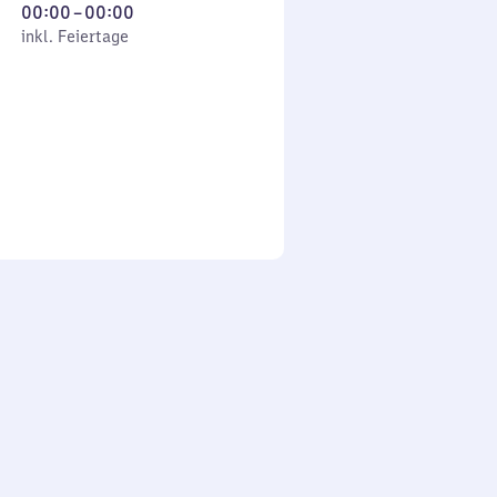
Von
00:00
–
00:00
 Feiertage
0
inkl. Feiertage
Uhr
bis
0
Uhr