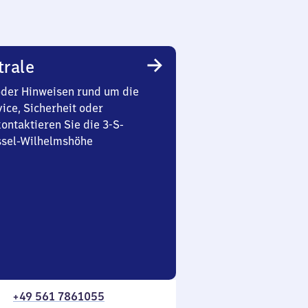
trale
oder Hinweisen rund um die
ice, Sicherheit oder
ontaktieren Sie die 3-S-
ssel-Wilhelmshöhe
+49 561 7861055