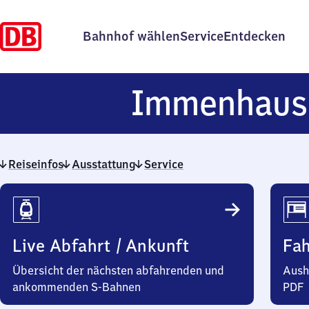
Bahnhof wählen
Service
Entdecken
Immenhau
Reiseinfos
Ausstattung
Service
Reiseinfos
Live Abfahrt / Ankunft
Fa
Übersicht der nächsten abfahrenden und
Aush
ankommenden S-Bahnen
PDF