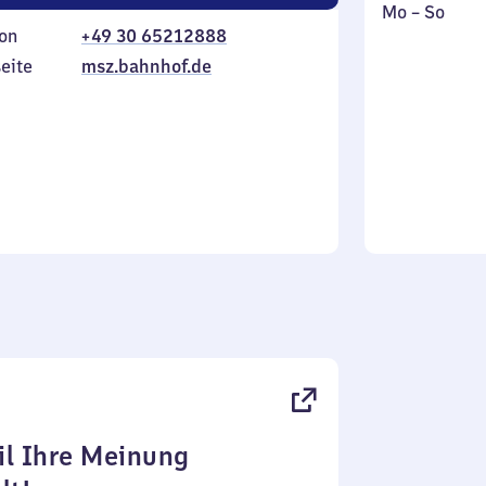
Montag
,
Mo
–
So
on
+49 30 65212888
bis
inkl.
Sonntag
eite
msz.bahnhof.de
l Ihre Meinung