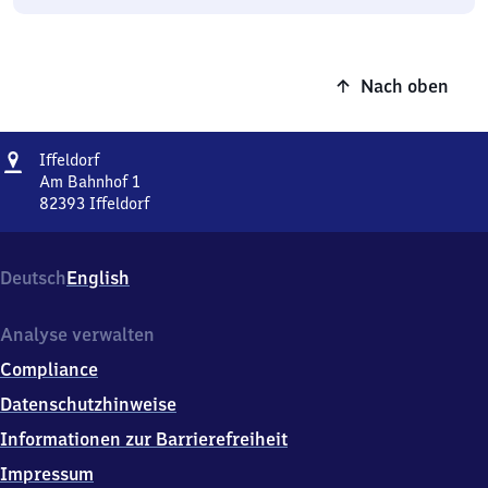
Nach oben
Adresse
Iffeldorf
Iffeldorf
Am Bahnhof 1
82393
Iffeldorf
Iffeldorf,
Am
Bahnhof
Deutsch
English
1,
8
2
Analyse verwalten
3
Compliance
9
3
Datenschutzhinweise
Iffeldorf
Informationen zur Barrierefreiheit
Impressum