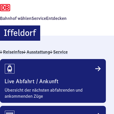
Bahnhof wählen
Service
Entdecken
Iffeldorf
Iffeldorf
Reiseinfos
Ausstattung
Service
Reiseinfos
Live Abfahrt / Ankunft
Übersicht der nächsten abfahrenden und
ankommenden Züge