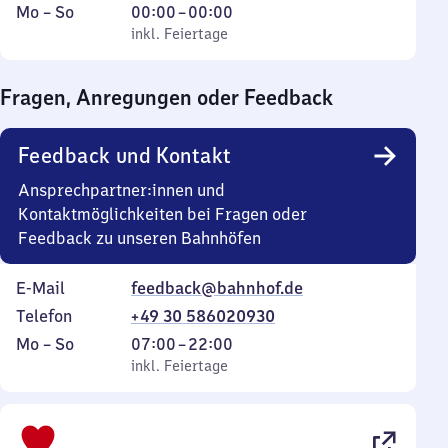
Montag
,
Von
Mo
–
So
00:00
–
00:00
bis
inkl. Feiertage
0
inkl. Feiertage
Sonntag
Uhr
bis
Fragen, Anregungen oder Feedback
0
Uhr
Feedback und Kontakt
Ansprechpartner:innen und
Kontaktmöglichkeiten bei Fragen oder
Feedback zu unseren Bahnhöfen
E-Mail
feedback@bahnhof.de
Telefon
+49 30 586020930
Montag
,
Von
Mo
–
So
07:00
–
22:00
bis
inkl. Feiertage
7
inkl. Feiertage
Sonntag
Uhr
bis
22