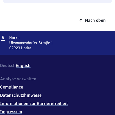
Nach oben
Adresse
Horka
Horka
Uhsmannsdorfer Straße 1
02923
Horka
Horka,
Uhsmannsdorfer
Straße
Deutsch
English
1,
0
2
Analyse verwalten
9
Compliance
2
3
Datenschutzhinweise
Horka
Informationen zur Barrierefreiheit
Impressum