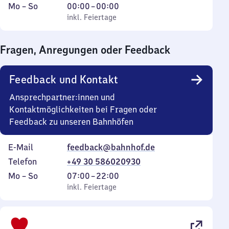
Montag
,
Von
Mo
–
So
00:00
–
00:00
bis
inkl. Feiertage
0
inkl. Feiertage
Sonntag
Uhr
bis
Fragen, Anregungen oder Feedback
0
Uhr
Feedback und Kontakt
Ansprechpartner:innen und
Kontaktmöglichkeiten bei Fragen oder
Feedback zu unseren Bahnhöfen
E-Mail
feedback@bahnhof.de
Telefon
+49 30 586020930
Montag
,
Von
Mo
–
So
07:00
–
22:00
bis
inkl. Feiertage
7
inkl. Feiertage
Sonntag
Uhr
bis
22