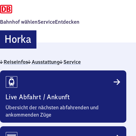
Bahnhof wählen
Service
Entdecken
Horka
Horka
Reiseinfos
Ausstattung
Service
Reiseinfos
Live Abfahrt / Ankunft
Übersicht der nächsten abfahrenden und
ankommenden Züge