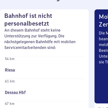
Bahnhof ist nicht
Mob
personalbesetzt
Zen
An diesem Bahnhof steht keine
Die 
Unterstützung zur Verfügung. Die
bean
nächstgelegenen Bahnhöfe mit mobilen
meld
Servicemitarbeitenden sind:
Beei
Unte
54 km
sie 
Riesa
61 km
Dessau Hbf
67 km