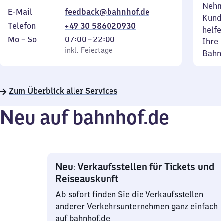
Nehm
E-Mail
feedback@bahnhof.de
Kund
Telefon
+49 30 586020930
helfe
Montag
,
Von
Mo
–
So
07:00
–
22:00
Ihre 
bis
inkl. Feiertage
7
inkl. Feiertage
Bahn
Sonntag
Uhr
bis
22
Zum Überblick aller Services
Uhr
Neu auf bahnhof.de
Neu: Verkaufsstellen für Tickets und
Reiseauskunft
Ab sofort finden Sie die Verkaufsstellen
anderer Verkehrsunternehmen ganz einfach
auf bahnhof.de