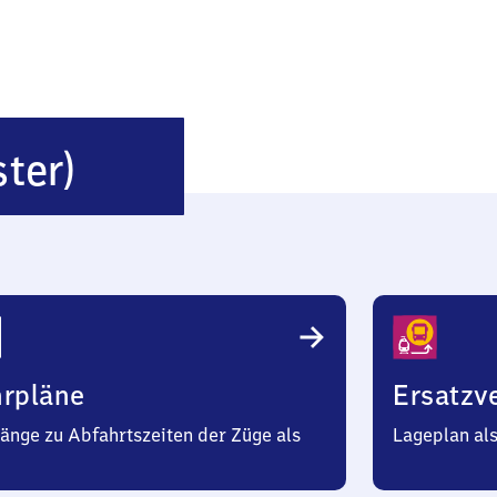
Holzdorf
ster)
(Elster)
hrpläne
Ersatzv
änge zu Abfahrtszeiten der Züge als
Lageplan al