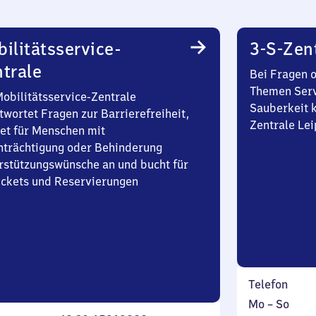
ilitätsservice-
3-S-Zen
trale
Bei Fragen 
Themen Serv
Mobilitätsservice-Zentrale
Sauberkeit k
twortet Fragen zur Barrierefreiheit,
Zentrale Lei
et für Menschen mit
nträchtigung oder Behinderung
rstützungswünsche an und bucht für
Tickets und Reservierungen
Telefon
Montag
,
Mo
–
So