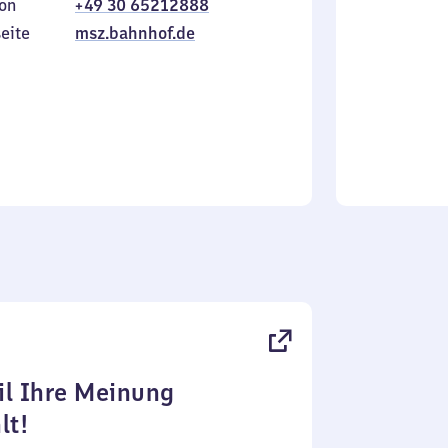
on
+49 30 65212888
bis
inkl.
Sonntag
eite
msz.bahnhof.de
l Ihre Meinung
lt!