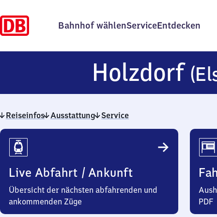
Bahnhof wählen
Service
Entdecken
Holzdorf
(El
Reiseinfos
Ausstattung
Service
Reiseinfos
Live Abfahrt / Ankunft
Fa
Übersicht der nächsten abfahrenden und
Aush
ankommenden Züge
PDF