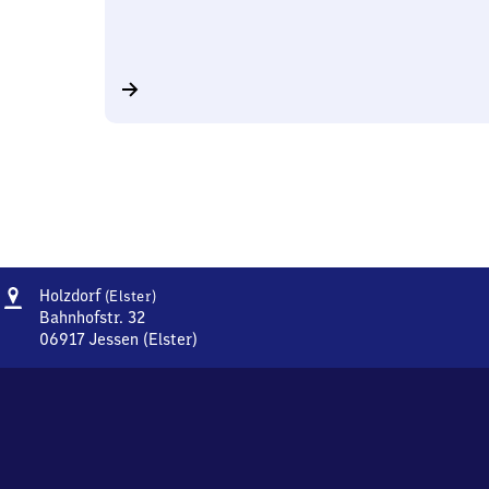
Adresse
Holzdorf
Holzdorf
(Elster)
(Elster)
Bahnhofstr. 32
06917
Jessen (Elster)
Holzdorf
(Elster),
Bahnhofstr.
32,
0
6