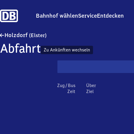
Bahnhof wählen
Service
Entdecken
Holzdorf (Elster)
Holzdorf
(Elster)
Abfahrt
Zu Ankünften wechseln
Zug / Bus
Über
Zeit
Ziel