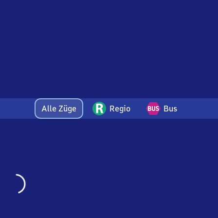
Alle Züge
Regio
Bus
Wird
geladen…