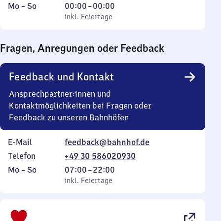
Montag
,
Von
Mo
–
So
00:00
–
00:00
bis
inkl. Feiertage
0
inkl. Feiertage
Sonntag
Uhr
bis
Fragen, Anregungen oder Feedback
0
Uhr
Feedback und Kontakt
Ansprechpartner:innen und
Kontaktmöglichkeiten bei Fragen oder
Feedback zu unseren Bahnhöfen
E-Mail
feedback@bahnhof.de
Telefon
+49 30 586020930
Montag
,
Von
Mo
–
So
07:00
–
22:00
bis
inkl. Feiertage
7
inkl. Feiertage
Sonntag
Uhr
bis
22