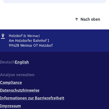
Nach oben
Adresse
Holzdorf
Holzdorf
(b Weimar)
(bei
Am Holzdorfer Bahnhof 1
Weimar)
99428
Weimar OT Holzdorf
Holzdorf
(bei
Weimar),
Deutsch
English
Am
Holzdorfer
Bahnhof
Analyse verwalten
1,
Compliance
9
9
Datenschutzhinweise
4
Informationen zur Barrierefreiheit
2
8
Impressum
Weimar