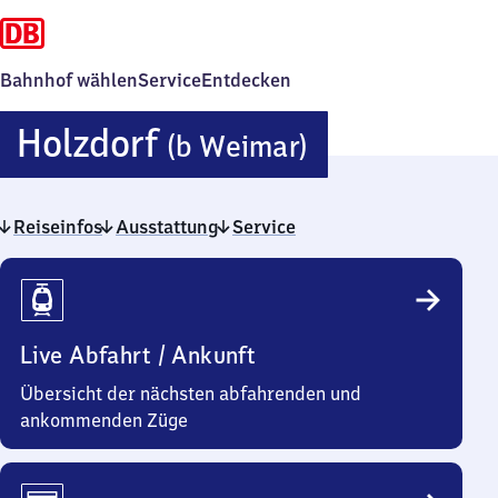
Bahnhof wählen
Service
Entdecken
Holzdorf
Holzdorf
(b Weimar)
(bei
Reiseinfos
Ausstattung
Service
Weimar)
Reiseinfos
Live Abfahrt / Ankunft
Übersicht der nächsten abfahrenden und
ankommenden Züge