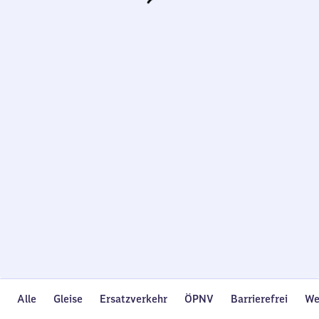
Wird
geladen…
Alle
Gleise
Ersatzverkehr
ÖPNV
Barrierefrei
We