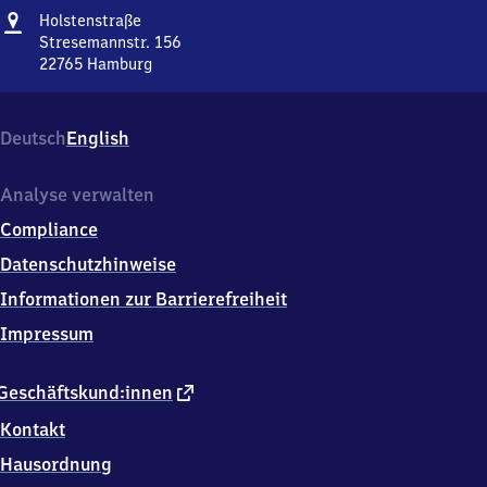
Adresse
Holstenstraße
Holstenstraße
Stresemannstr. 156
22765
Hamburg
Holstenstraße,
Stresemannstr.
156,
Deutsch
English
2
2
7
Analyse verwalten
6
Compliance
5
Hamburg
Datenschutzhinweise
Informationen zur Barrierefreiheit
Impressum
externer
Geschäftskund:innen
Link
Kontakt
Hausordnung