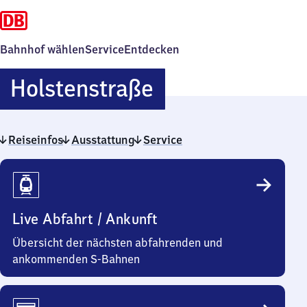
Bahnhof wählen
Service
Entdecken
Holstenstraße
Holstenstraße
Reiseinfos
Ausstattung
Service
Reiseinfos
Live Abfahrt / Ankunft
Übersicht der nächsten abfahrenden und
ankommenden S-Bahnen