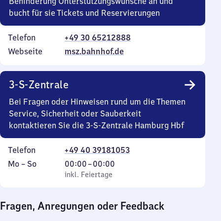
Behinderung Unterstützungswünsche an und
bucht für sie Tickets und Reservierungen
Telefon
+49 30 65212888
Webseite
msz.bahnhof.de
3-S-Zentrale
Bei Fragen oder Hinweisen rund um die Themen
Service, Sicherheit oder Sauberkeit
kontaktieren Sie die 3-S-Zentrale Hamburg Hbf
Telefon
+49 40 39181053
Montag
,
Von
Mo
–
So
00:00
–
00:00
bis
inkl. Feiertage
0
inkl. Feiertage
Sonntag
Uhr
bis
Fragen, Anregungen oder Feedback
0