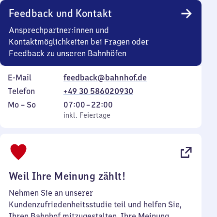
Uhr
Feedback und Kontakt
Ansprechpartner:innen und
Kontaktmöglichkeiten bei Fragen oder
Feedback zu unseren Bahnhöfen
E-Mail
feedback@bahnhof.de
Telefon
+49 30 586020930
Montag
,
Von
Mo
–
So
07:00
–
22:00
bis
inkl. Feiertage
7
inkl. Feiertage
Sonntag
Uhr
bis
22
Uhr
Weil Ihre Meinung zählt!
Nehmen Sie an unserer
Kundenzufriedenheitsstudie teil und helfen Sie,
Ihren Bahnhof mitzugestalten. Ihre Meinung