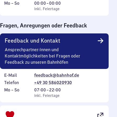
Montag
,
Von
Mo
–
So
00:00
–
00:00
bis
inkl. Feiertage
0
inkl. Feiertage
Sonntag
Uhr
bis
Fragen, Anregungen oder Feedback
0
Uhr
Feedback und Kontakt
Ansprechpartner:innen und
Kontaktmöglichkeiten bei Fragen oder
Feedback zu unseren Bahnhöfen
E-Mail
feedback@bahnhof.de
Telefon
+49 30 586020930
Montag
,
Von
Mo
–
So
07:00
–
22:00
bis
inkl. Feiertage
7
inkl. Feiertage
Sonntag
Uhr
bis
22