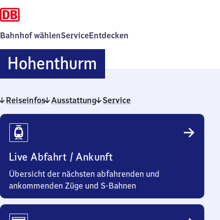
Bahnhof wählen
Service
Entdecken
Hohenthurm
Hohenthurm
Reiseinfos
Ausstattung
Service
Reiseinfos
Live Abfahrt / Ankunft
Übersicht der nächsten abfahrenden und
ankommenden Züge und S-Bahnen