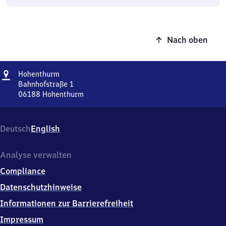
Nach oben
Adresse
Hohenthurm
Hohenthurm
Bahnhofstraße 1
06188
Hohenthurm
Hohenthurm,
Bahnhofstraße
1,
Deutsch
English
0
6
1
Analyse verwalten
8
Compliance
8
Hohenthurm
Datenschutzhinweise
Informationen zur Barrierefreiheit
Impressum