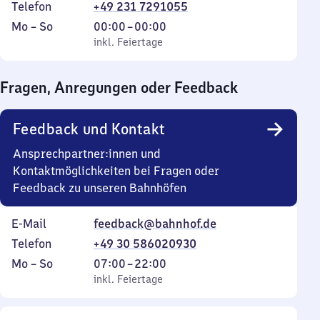
Telefon
+49 231 7291055
Montag
,
Von
Mo
–
So
00:00
–
00:00
bis
inkl. Feiertage
0
inkl. Feiertage
Sonntag
Uhr
bis
Fragen, Anregungen oder Feedback
0
Uhr
Feedback und Kontakt
Ansprechpartner:innen und
Kontaktmöglichkeiten bei Fragen oder
Feedback zu unseren Bahnhöfen
E-Mail
feedback@bahnhof.de
Telefon
+49 30 586020930
Montag
,
Von
Mo
–
So
07:00
–
22:00
bis
inkl. Feiertage
7
inkl. Feiertage
Sonntag
Uhr
bis