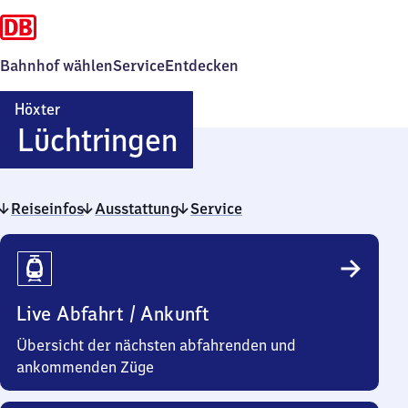
Bahnhof wählen
Service
Entdecken
Höxter
Höxter-
Lüchtringen
Lüchtringen
Reiseinfos
Ausstattung
Service
Reiseinfos
Live Abfahrt / Ankunft
Übersicht der nächsten abfahrenden und
ankommenden Züge