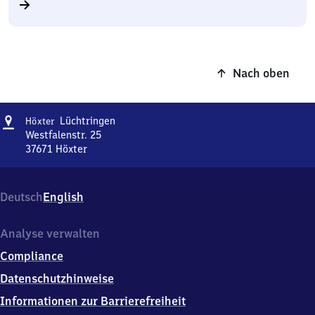
Nach oben
Adresse
Höxter-
Lüchtringen
Höxter
Lüchtringen
Westfalenstr. 25
37671
Höxter
Höxter-
Lüchtringen,
Westfalenstr.
Deutsch
English
25,
3
7
Analyse verwalten
6
Compliance
7
1
Datenschutzhinweise
Höxter
Informationen zur Barrierefreiheit