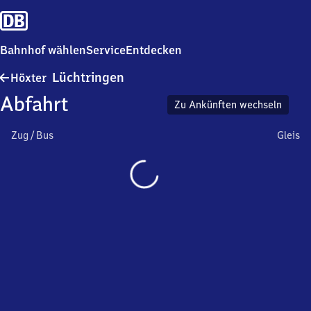
Bahnhof wählen
Service
Entdecken
Höxter-
Lüchtringen
Höxter
Lüchtringen
Abfahrt
Zu Ankünften wechseln
Zug / Bus
Gleis
Wird
geladen…