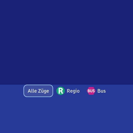
Alle Züge
Regio
Bus
Bei Fragen oder Feedback zu dieser Abfahrtstafel
wenden Sie sich gerne per E-Mail an