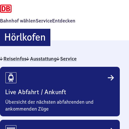
Bahnhof wählen
Service
Entdecken
Hörlkofen
Hörlkofen
Reiseinfos
Ausstattung
Service
Reiseinfos
Live Abfahrt / Ankunft
Übersicht der nächsten abfahrenden und
ankommenden Züge