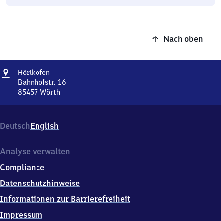
Nach oben
Adresse
Hörlkofen
Hörlkofen
Bahnhofstr. 16
85457
Wörth
Hörlkofen,
Bahnhofstr.
16,
Deutsch
English
8
5
4
Analyse verwalten
5
Compliance
7
Wörth
Datenschutzhinweise
Informationen zur Barrierefreiheit
Impressum