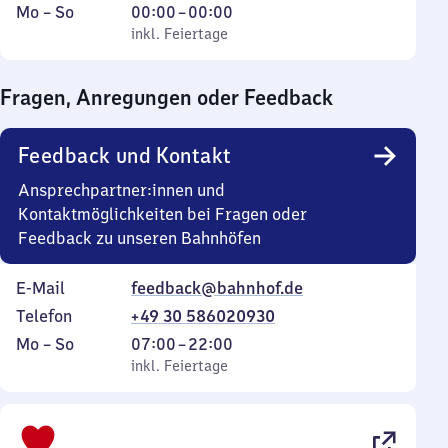
Montag
,
Von
Mo
–
So
00:00
–
00:00
bis
inkl. Feiertage
0
inkl. Feiertage
Sonntag
Uhr
bis
Fragen, Anregungen oder Feedback
0
Uhr
Feedback und Kontakt
Ansprechpartner:innen und
Kontaktmöglichkeiten bei Fragen oder
Feedback zu unseren Bahnhöfen
E-Mail
feedback@bahnhof.de
Telefon
+49 30 586020930
Montag
,
Von
Mo
–
So
07:00
–
22:00
bis
inkl. Feiertage
7
inkl. Feiertage
Sonntag
Uhr
bis
22