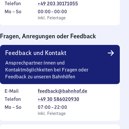
Telefon
+49 203 30171055
Montag
,
Von
Mo
–
So
00:00
–
00:00
bis
inkl. Feiertage
0
inkl. Feiertage
Sonntag
Uhr
bis
Fragen, Anregungen oder Feedback
0
Uhr
Feedback und Kontakt
Ansprechpartner:innen und
Kontaktmöglichkeiten bei Fragen oder
Feedback zu unseren Bahnhöfen
E-Mail
feedback@bahnhof.de
Telefon
+49 30 586020930
Montag
,
Von
Mo
–
So
07:00
–
22:00
bis
inkl. Feiertage
7
inkl. Feiertage
Sonntag
Uhr
bis