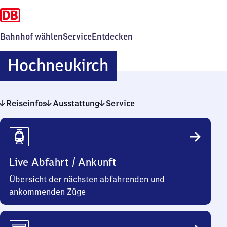
Bahnhof wählen
Service
Entdecken
Hochneukirch
Hochneukirch
Reiseinfos
Ausstattung
Service
Reiseinfos
Live Abfahrt / Ankunft
Übersicht der nächsten abfahrenden und
ankommenden Züge