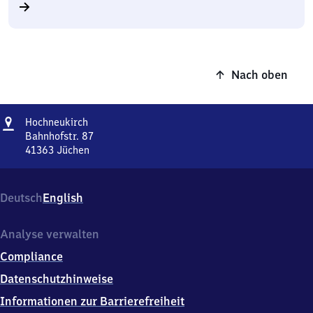
Nach oben
Adresse
Hochneukirch
Hochneukirch
Bahnhofstr. 87
41363
Jüchen
Hochneukirch,
Bahnhofstr.
87,
Deutsch
English
4
1
3
Analyse verwalten
6
Compliance
3
Jüchen
Datenschutzhinweise
Informationen zur Barrierefreiheit