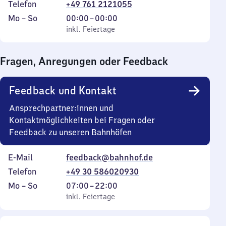
Telefon
+49 761 2121055
Montag
,
Von
Mo
–
So
00:00
–
00:00
bis
inkl. Feiertage
0
inkl. Feiertage
Sonntag
Uhr
bis
Fragen, Anregungen oder Feedback
0
Uhr
Feedback und Kontakt
Ansprechpartner:innen und
Kontaktmöglichkeiten bei Fragen oder
Feedback zu unseren Bahnhöfen
E-Mail
feedback@bahnhof.de
Telefon
+49 30 586020930
Montag
,
Von
Mo
–
So
07:00
–
22:00
bis
inkl. Feiertage
7
inkl. Feiertage
Sonntag
Uhr
bis