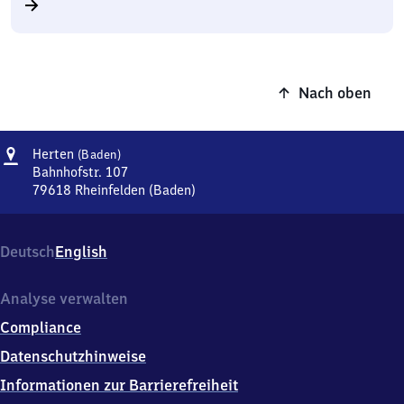
Nach oben
Adresse
Herten
Herten
(Baden)
(Baden)
Bahnhofstr. 107
79618
Rheinfelden (Baden)
Herten
(Baden),
Bahnhofstr.
Deutsch
English
107,
7
9
Analyse verwalten
6
Compliance
1
8
Datenschutzhinweise
Rheinfelden
Informationen zur Barrierefreiheit
(Baden)