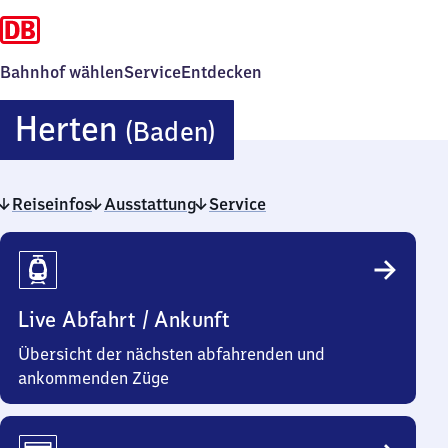
Bahnhof wählen
Service
Entdecken
Herten
Herten
(Baden)
(Baden)
Reiseinfos
Ausstattung
Service
Reiseinfos
Live Abfahrt / Ankunft
Übersicht der nächsten abfahrenden und
ankommenden Züge