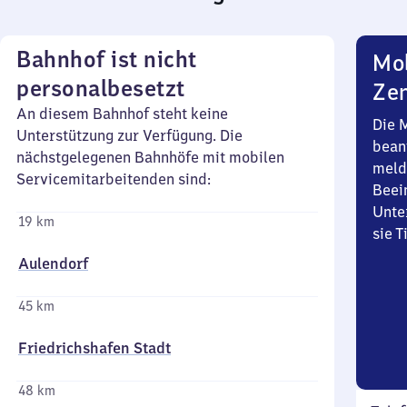
Bahnhof ist nicht
Mob
personalbesetzt
Zen
An diesem Bahnhof steht keine
Die 
Unterstützung zur Verfügung. Die
bean
nächstgelegenen Bahnhöfe mit mobilen
meld
Servicemitarbeitenden sind:
Beei
Unte
19 km
sie 
Aulendorf
45 km
Friedrichshafen Stadt
48 km