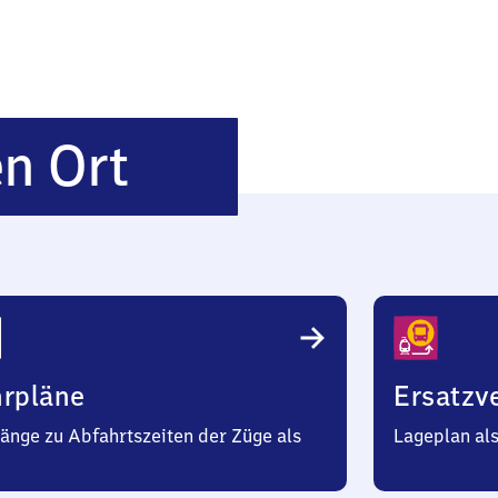
Herbertingen
n Ort
Ort
hrpläne
Ersatzv
änge zu Abfahrtszeiten der Züge als
Lageplan al