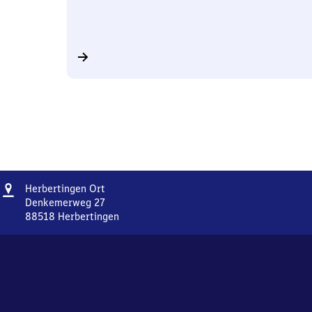
Adresse
Herbertingen
Herbertingen Ort
Ort
Denkemerweg 27
88518
Herbertingen
Herbertingen
Ort,
Denkemerweg
27,
8
8