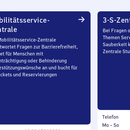
ilitätsservice-
3-S-Zen
trale
Bei Fragen 
Themen Serv
Mobilitätsservice-Zentrale
Sauberkeit k
twortet Fragen zur Barrierefreiheit,
Zentrale Stu
et für Menschen mit
nträchtigung oder Behinderung
rstützungswünsche an und bucht für
Tickets und Reservierungen
Telefon
Montag
,
Mo
–
So