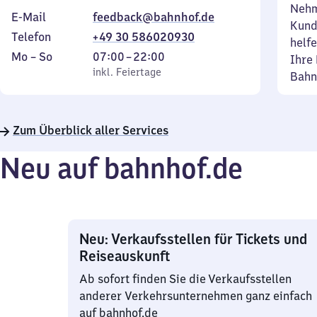
Nehm
E-Mail
feedback@bahnhof.de
Kund
Telefon
+49 30 586020930
helfe
Montag
,
Von
Mo
–
So
07:00
–
22:00
Ihre 
bis
inkl. Feiertage
7
inkl. Feiertage
Bahn
Sonntag
Uhr
bis
22
Zum Überblick aller Services
Uhr
Neu auf bahnhof.de
Neu: Verkaufsstellen für Tickets und
Reiseauskunft
Ab sofort finden Sie die Verkaufsstellen
anderer Verkehrsunternehmen ganz einfach
auf bahnhof.de