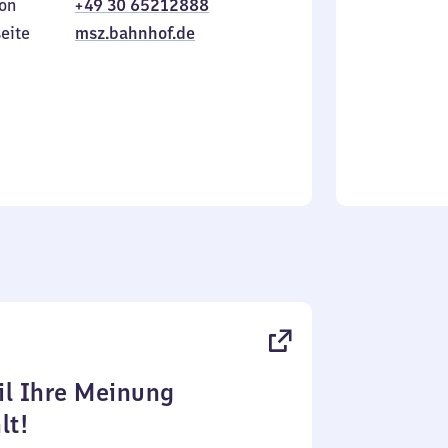
on
+49 30 65212888
bis
inkl.
Sonntag
eite
msz.bahnhof.de
l Ihre Meinung
lt!