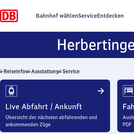
Bahnhof wählen
Service
Entdecken
Herbertinge
Reiseinfos
Ausstattung
Service
Reiseinfos
Live Abfahrt / Ankunft
Fa
Übersicht der nächsten abfahrenden und
Aush
ankommenden Züge
PDF