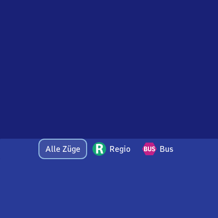
Alle Züge
Regio
Bus
Bei Fragen oder Feedback zu dieser Abfahrtstafel
wenden Sie sich gerne per E-Mail an