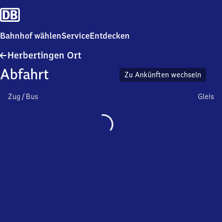
Bahnhof wählen
Service
Entdecken
Herbertingen
Herbertingen Ort
Ort
Abfahrt
Zu Ankünften wechseln
Zug / Bus
Gleis
Wird
geladen…