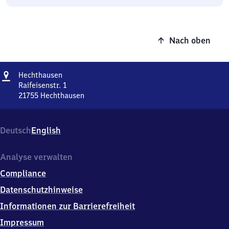
Nach oben
Adresse
Hechthausen
Hechthausen
Raifeisenstr. 1
21755
Hechthausen
Hechthausen,
Raifeisenstr.
1,
Deutsch
English
2
1
7
Analyse verwalten
5
Compliance
5
Hechthausen
Datenschutzhinweise
Informationen zur Barrierefreiheit
Impressum