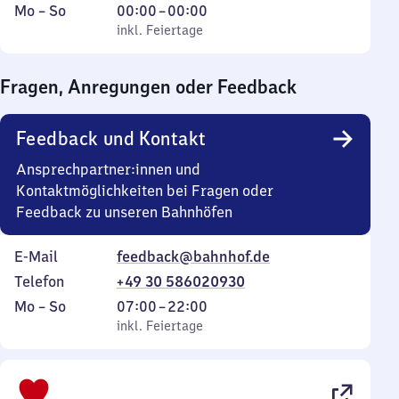
Montag
,
Von
Mo
–
So
00:00
–
00:00
bis
inkl. Feiertage
0
inkl. Feiertage
Sonntag
Uhr
bis
Fragen, Anregungen oder Feedback
0
Uhr
Feedback und Kontakt
Ansprechpartner:innen und
Kontaktmöglichkeiten bei Fragen oder
Feedback zu unseren Bahnhöfen
E-Mail
feedback@bahnhof.de
Telefon
+49 30 586020930
Montag
,
Von
Mo
–
So
07:00
–
22:00
bis
inkl. Feiertage
7
inkl. Feiertage
Sonntag
Uhr
bis
22