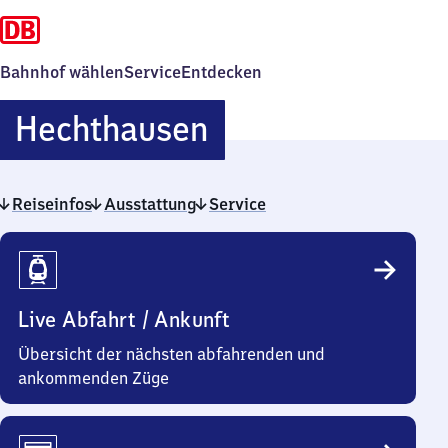
Bahnhof wählen
Service
Entdecken
Hechthausen
Hechthausen
Reiseinfos
Ausstattung
Service
Reiseinfos
Live Abfahrt / Ankunft
Übersicht der nächsten abfahrenden und
ankommenden Züge