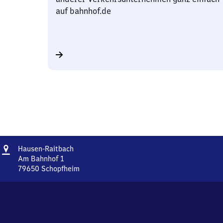
auf bahnhof.de
Adresse
Hausen-
Hausen-Raitbach
Raitbach
Am Bahnhof 1
79650
Schopfheim
Hausen-
Raitbach,
Am
Bahnhof
1,