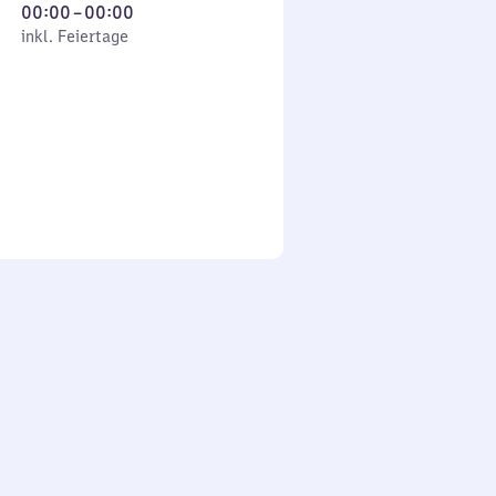
Von
00:00
–
00:00
 Feiertage
0
inkl. Feiertage
Uhr
bis
0
Uhr