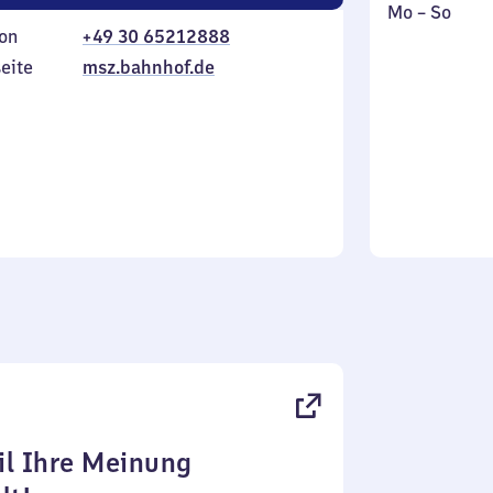
Montag
,
Mo
–
So
on
+49 30 65212888
bis
inkl.
Sonntag
eite
msz.bahnhof.de
l Ihre Meinung