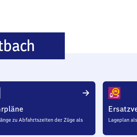
Hausen-
tbach
Raitbach
hrpläne
Ersatzv
änge zu Abfahrtszeiten der Züge als
Lageplan al