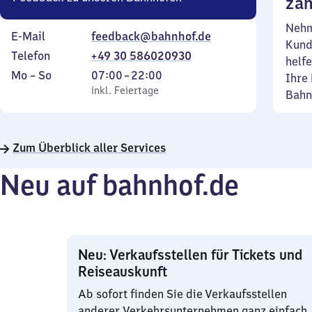
zäh
Nehm
E-Mail
feedback@bahnhof.de
Kund
Telefon
+49 30 586020930
helfe
Montag
,
Von
Mo
–
So
07:00
–
22:00
Ihre 
bis
inkl. Feiertage
7
inkl. Feiertage
Bahn
Sonntag
Uhr
bis
22
Zum Überblick aller Services
Uhr
Neu auf bahnhof.de
Neu: Verkaufsstellen für Tickets und
Reiseauskunft
Ab sofort finden Sie die Verkaufsstellen
anderer Verkehrsunternehmen ganz einfach