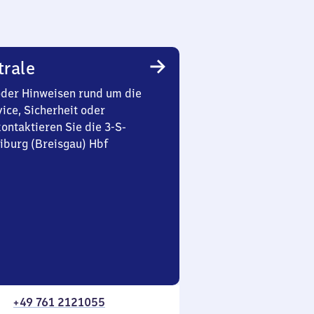
trale
oder Hinweisen rund um die
ice, Sicherheit oder
ontaktieren Sie die 3-S-
iburg (Breisgau) Hbf
+49 761 2121055