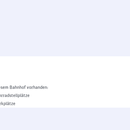
esem Bahnhof vorhanden:
hrradstellplätze
rkplätze