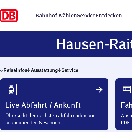
Bahnhof wählen
Service
Entdecken
Hausen-Rai
Reiseinfos
Ausstattung
Service
Reiseinfos
Live Abfahrt / Ankunft
Fa
Übersicht der nächsten abfahrenden und
Aush
ankommenden S-Bahnen
PDF