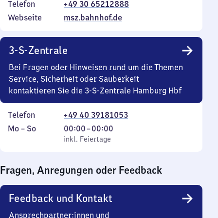
Telefon
+49 30 65212888
Webseite
msz.bahnhof.de
3-S-Zentrale
Bei Fragen oder Hinweisen rund um die Themen
Service, Sicherheit oder Sauberkeit
kontaktieren Sie die 3-S-Zentrale Hamburg Hbf
Telefon
+49 40 39181053
Montag
,
Von
Mo
–
So
00:00
–
00:00
bis
inkl. Feiertage
0
inkl. Feiertage
Sonntag
Uhr
bis
Fragen, Anregungen oder Feedback
0
Uhr
Feedback und Kontakt
Ansprechpartner:innen und