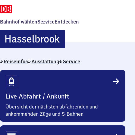
Bahnhof wählen
Service
Entdecken
Hasselbrook
Hasselbrook
Reiseinfos
Ausstattung
Service
Reiseinfos
Live Abfahrt / Ankunft
Übersicht der nächsten abfahrenden und
ankommenden Züge und S-Bahnen