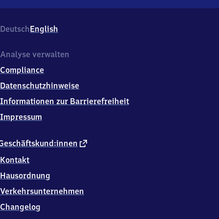
Hasselbrook,
Hammer
Steindamm
Deutsch
English
58,
2
2
Analyse verwalten
0
Compliance
8
9
Datenschutzhinweise
Hamburg
Informationen zur Barrierefreiheit
Impressum
externer
Geschäftskund:innen
Link
Kontakt
Hausordnung
Verkehrsunternehmen
Changelog