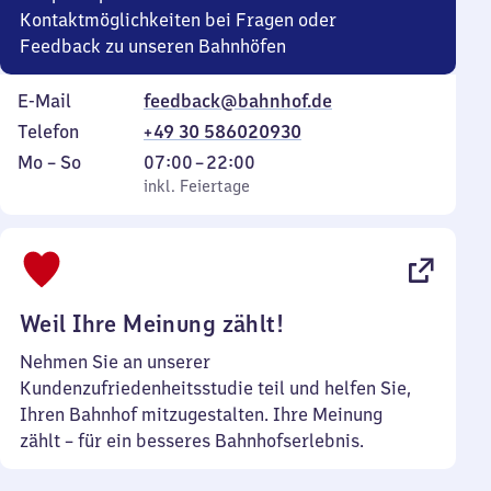
Kontaktmöglichkeiten bei Fragen oder
Feedback zu unseren Bahnhöfen
E-Mail
feedback@bahnhof.de
Telefon
+49 30 586020930
Montag
,
Von
Mo
–
So
07:00
–
22:00
bis
inkl. Feiertage
7
inkl. Feiertage
Sonntag
Uhr
bis
22
Uhr
Weil Ihre Meinung zählt!
Nehmen Sie an unserer
Kundenzufriedenheitsstudie teil und helfen Sie,
Ihren Bahnhof mitzugestalten. Ihre Meinung
zählt – für ein besseres Bahnhofserlebnis.