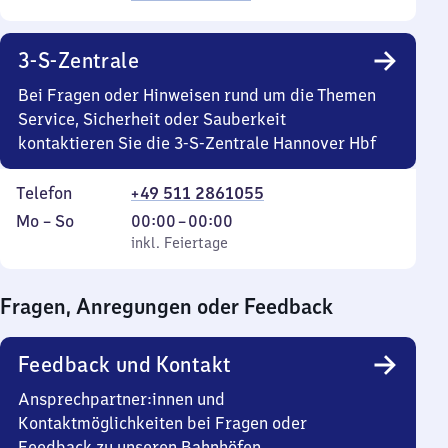
3-S-Zentrale
Bei Fragen oder Hinweisen rund um die Themen
Service, Sicherheit oder Sauberkeit
kontaktieren Sie die 3-S-Zentrale Hannover Hbf
Telefon
+49 511 2861055
Montag
,
Von
Mo
–
So
00:00
–
00:00
bis
inkl. Feiertage
0
inkl. Feiertage
Sonntag
Uhr
bis
Fragen, Anregungen oder Feedback
0
Uhr
Feedback und Kontakt
Ansprechpartner:innen und
Kontaktmöglichkeiten bei Fragen oder
Feedback zu unseren Bahnhöfen