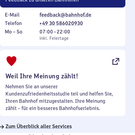
E-Mail
feedback@bahnhof.de
Telefon
+49 30 586020930
Montag
,
Von
Mo
–
So
07:00
–
22:00
bis
inkl. Feiertage
7
inkl. Feiertage
Sonntag
Uhr
bis
22
Uhr
Weil Ihre Meinung zählt!
Nehmen Sie an unserer
Kundenzufriedenheitsstudie teil und helfen Sie,
Ihren Bahnhof mitzugestalten. Ihre Meinung
zählt – für ein besseres Bahnhofserlebnis.
Zum Überblick aller Services