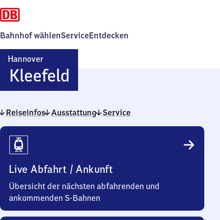
Bahnhof wählen
Service
Entdecken
Hannover
Hannover-
Kleefeld
Kleefeld
Reiseinfos
Ausstattung
Service
Reiseinfos
Live Abfahrt / Ankunft
Übersicht der nächsten abfahrenden und
ankommenden S-Bahnen