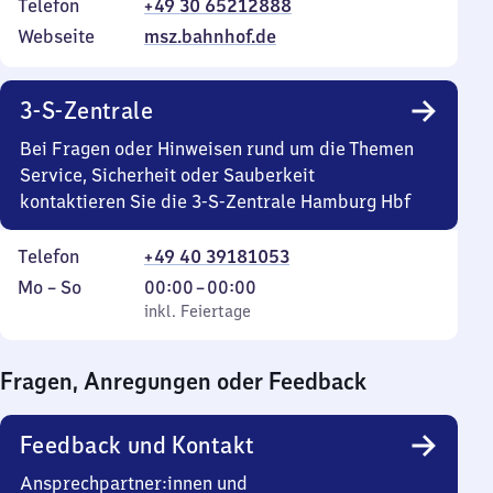
Telefon
+49 30 65212888
Webseite
msz.bahnhof.de
3-S-Zentrale
Bei Fragen oder Hinweisen rund um die Themen
Service, Sicherheit oder Sauberkeit
kontaktieren Sie die 3-S-Zentrale Hamburg Hbf
Telefon
+49 40 39181053
Montag
,
Von
Mo
–
So
00:00
–
00:00
bis
inkl. Feiertage
0
inkl. Feiertage
Sonntag
Uhr
bis
Fragen, Anregungen oder Feedback
0
Uhr
Feedback und Kontakt
Ansprechpartner:innen und