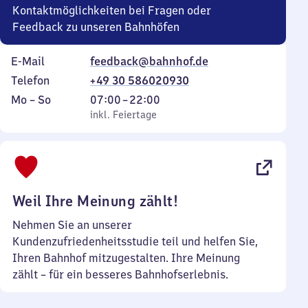
Kontaktmöglichkeiten bei Fragen oder
Feedback zu unseren Bahnhöfen
E-Mail
feedback@bahnhof.de
Telefon
+49 30 586020930
Montag
,
Von
Mo
–
So
07:00
–
22:00
bis
inkl. Feiertage
7
inkl. Feiertage
Sonntag
Uhr
bis
22
Uhr
Weil Ihre Meinung zählt!
Nehmen Sie an unserer
Kundenzufriedenheitsstudie teil und helfen Sie,
Ihren Bahnhof mitzugestalten. Ihre Meinung
zählt – für ein besseres Bahnhofserlebnis.