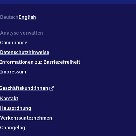
Hamburg-
Rahlstedt,
Rahlstedter
Deutsch
English
Bahnhofstr.
4,
2
Analyse verwalten
2
Compliance
1
4
Datenschutzhinweise
3
Informationen zur Barrierefreiheit
Hamburg
Impressum
externer
Geschäftskund:innen
Link
Kontakt
Hausordnung
Verkehrsunternehmen
Changelog