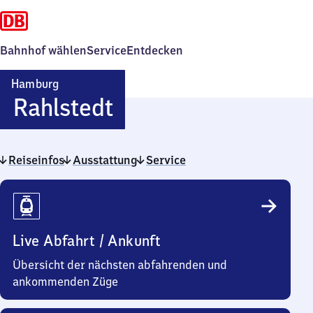
Bahnhof wählen
Service
Entdecken
Hamburg
Hamburg-
Rahlstedt
Rahlstedt
Reiseinfos
Ausstattung
Service
Reiseinfos
Live Abfahrt / Ankunft
Übersicht der nächsten abfahrenden und
ankommenden Züge