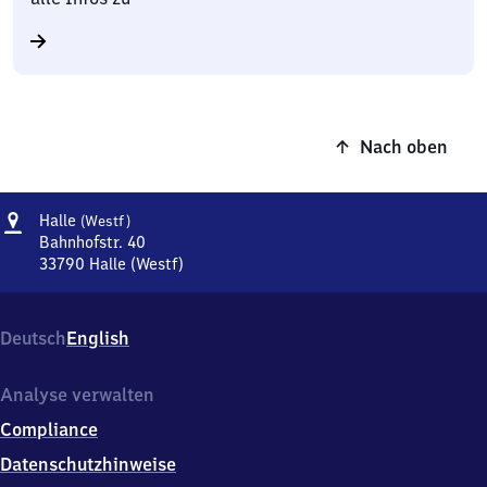
Nach oben
Adresse
Halle
Halle
(Westf)
(Westfalen)
Bahnhofstr. 40
33790
Halle (Westf)
Halle
(Westfalen),
Bahnhofstr.
Deutsch
English
40,
3
3
Analyse verwalten
7
Compliance
9
0
Datenschutzhinweise
Halle