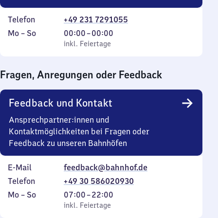
Telefon
+49 231 7291055
Montag
,
Von
Mo
–
So
00:00
–
00:00
bis
inkl. Feiertage
0
inkl. Feiertage
Sonntag
Uhr
bis
Fragen, Anregungen oder Feedback
0
Uhr
Feedback und Kontakt
Ansprechpartner:innen und
Kontaktmöglichkeiten bei Fragen oder
Feedback zu unseren Bahnhöfen
E-Mail
feedback@bahnhof.de
Telefon
+49 30 586020930
Montag
,
Von
Mo
–
So
07:00
–
22:00
bis
inkl. Feiertage
7
inkl. Feiertage
Sonntag
Uhr