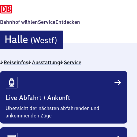
Bahnhof wählen
Service
Entdecken
Halle
Halle
(Westf)
(Westfalen)
Reiseinfos
Ausstattung
Service
Reiseinfos
Live Abfahrt / Ankunft
Übersicht der nächsten abfahrenden und
ankommenden Züge