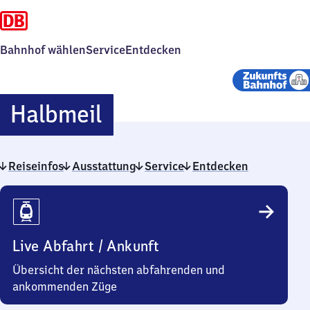
Bahnhof wählen
Service
Entdecken
Halbmeil
Halbmeil
Reiseinfos
Ausstattung
Service
Entdecken
Reiseinfos
Live Abfahrt / Ankunft
Übersicht der nächsten abfahrenden und
ankommenden Züge