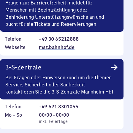
Fragen zur Barrierefreiheit, meldet für
Menschen mit Beeinträchtigung oder
Behinderung Unterstützungswünsche an und
bucht für sie Tickets und Reservierungen
Telefon
+49 30 65212888
Webseite
msz.bahnhof.de
3-S-Zentrale
Bei Fragen oder Hinweisen rund um die Themen
Service, Sicherheit oder Sauberkeit
kontaktieren Sie die 3-S-Zentrale Mannheim Hbf
Telefon
+49 621 8301055
Montag
,
Von
Mo
–
So
00:00
–
00:00
bis
inkl. Feiertage
0
inkl. Feiertage
Sonntag
Uhr