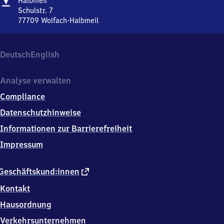
Halbmeil
Halbmeil
Schulstr. 7
77709
Wolfach-Halbmeil
Halbmeil,
Schulstr.
7,
Deutsch
English
7
7
7
Analyse verwalten
0
Compliance
9
Wolfach-
Datenschutzhinweise
Halbmeil
Informationen zur Barrierefreiheit
Impressum
externer
Geschäftskund:innen
Link
Kontakt
Hausordnung
Verkehrsunternehmen