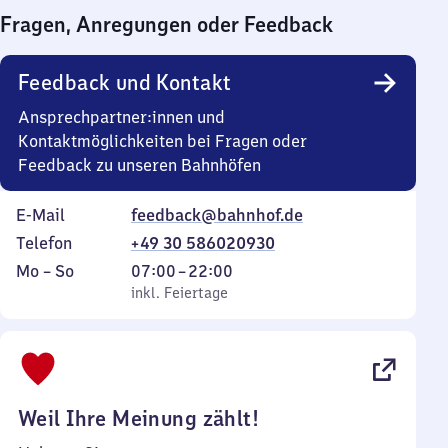
bis
Fragen, Anregungen oder Feedback
0
Uhr
Feedback und Kontakt
Ansprechpartner:innen und
Kontaktmöglichkeiten bei Fragen oder
Feedback zu unseren Bahnhöfen
E-Mail
feedback@bahnhof.de
Telefon
+49 30 586020930
Montag
,
Von
Mo
–
So
07:00
–
22:00
bis
inkl. Feiertage
7
inkl. Feiertage
Sonntag
Uhr
bis
22
Uhr
Weil Ihre Meinung zählt!