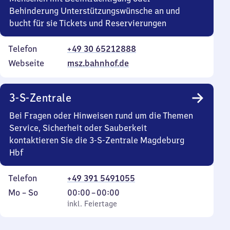
Behinderung Unterstützungswünsche an und
bucht für sie Tickets und Reservierungen
Telefon
+49 30 65212888
Webseite
msz.bahnhof.de
3-S-Zentrale
Bei Fragen oder Hinweisen rund um die Themen
Service, Sicherheit oder Sauberkeit
kontaktieren Sie die 3-S-Zentrale Magdeburg
Hbf
Telefon
+49 391 5491055
Montag
,
Von
Mo
–
So
00:00
–
00:00
bis
inkl. Feiertage
0
inkl. Feiertage
Sonntag
Uhr
bis