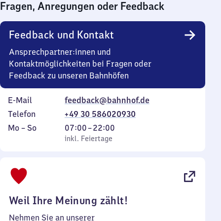
Fragen, Anregungen oder Feedback
0
Uhr
Feedback und Kontakt
Ansprechpartner:innen und
Kontaktmöglichkeiten bei Fragen oder
Feedback zu unseren Bahnhöfen
E-Mail
feedback@bahnhof.de
Telefon
+49 30 586020930
Montag
,
Von
Mo
–
So
07:00
–
22:00
bis
inkl. Feiertage
7
inkl. Feiertage
Sonntag
Uhr
bis
22
Uhr
Weil Ihre Meinung zählt!
Nehmen Sie an unserer