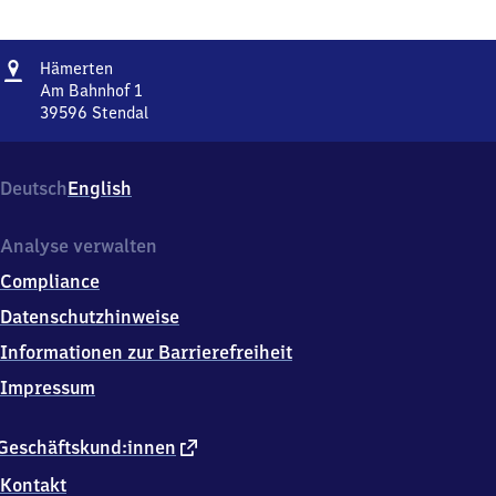
Adresse
Hämerten
Hämerten
Am Bahnhof 1
39596
Stendal
Hämerten,
Am
Bahnhof
Deutsch
English
1,
3
9
Analyse verwalten
5
Compliance
9
6
Datenschutzhinweise
Stendal
Informationen zur Barrierefreiheit
Impressum
externer
Geschäftskund:innen
Link
Kontakt