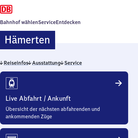
Bahnhof wählen
Service
Entdecken
Hämerten
Hämerten
Reiseinfos
Ausstattung
Service
Reiseinfos
Live Abfahrt / Ankunft
Übersicht der nächsten abfahrenden und
ankommenden Züge