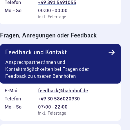
Telefon
+49 391 5491055
Montag
,
Von
Mo
–
So
00:00
–
00:00
bis
inkl. Feiertage
0
inkl. Feiertage
Sonntag
Uhr
bis
Fragen, Anregungen oder Feedback
0
Uhr
Feedback und Kontakt
Ansprechpartner:innen und
Kontaktmöglichkeiten bei Fragen oder
Feedback zu unseren Bahnhöfen
E-Mail
feedback@bahnhof.de
Telefon
+49 30 586020930
Montag
,
Von
Mo
–
So
07:00
–
22:00
bis
inkl. Feiertage
7
inkl. Feiertage
Sonntag
Uhr
bis