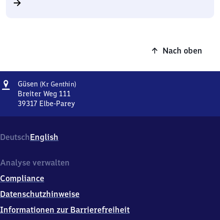
Nach oben
Adresse
Güsen
Güsen
(Kr Genthin)
(Kreis
Breiter Weg 111
Genthin)
39317
Elbe-Parey
Güsen
(Kreis
Genthin),
Deutsch
English
Breiter
Weg
111,
Analyse verwalten
3
Compliance
9
3
Datenschutzhinweise
1
Informationen zur Barrierefreiheit
7