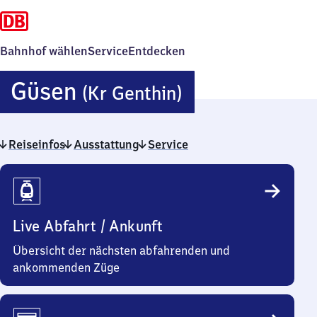
Bahnhof wählen
Service
Entdecken
Güsen
Güsen
(Kr Genthin)
(Kreis
Reiseinfos
Ausstattung
Service
Genthin)
Reiseinfos
Live Abfahrt / Ankunft
Übersicht der nächsten abfahrenden und
ankommenden Züge