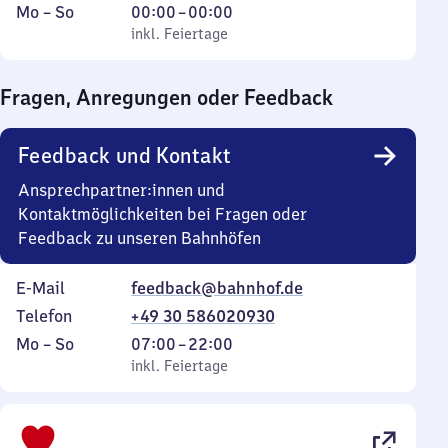
Montag
,
Von
Mo
–
So
00:00
–
00:00
bis
inkl. Feiertage
0
inkl. Feiertage
Sonntag
Uhr
bis
Fragen, Anregungen oder Feedback
0
Uhr
Feedback und Kontakt
Ansprechpartner:innen und
Kontaktmöglichkeiten bei Fragen oder
Feedback zu unseren Bahnhöfen
E-Mail
feedback@bahnhof.de
Telefon
+49 30 586020930
Montag
,
Von
Mo
–
So
07:00
–
22:00
bis
inkl. Feiertage
7
inkl. Feiertage
Sonntag
Uhr
bis
22