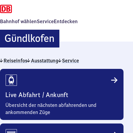
Bahnhof wählen
Service
Entdecken
Gündlkofen
Gündlkofen
Reiseinfos
Ausstattung
Service
Reiseinfos
Live Abfahrt / Ankunft
Übersicht der nächsten abfahrenden und
ankommenden Züge