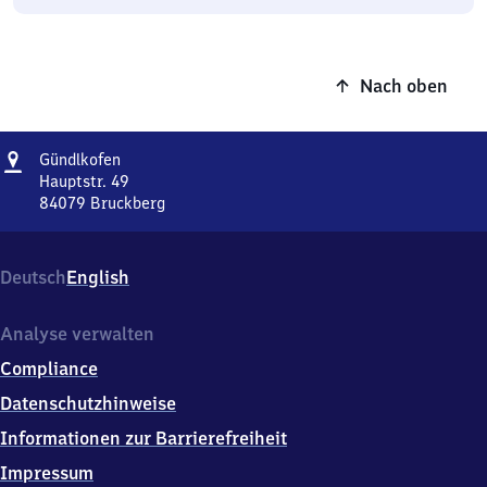
Nach oben
Adresse
Gündlkofen
Gündlkofen
Hauptstr. 49
84079
Bruckberg
Gündlkofen,
Hauptstr.
49,
Deutsch
English
8
4
0
Analyse verwalten
7
Compliance
9
Bruckberg
Datenschutzhinweise
Informationen zur Barrierefreiheit
Impressum