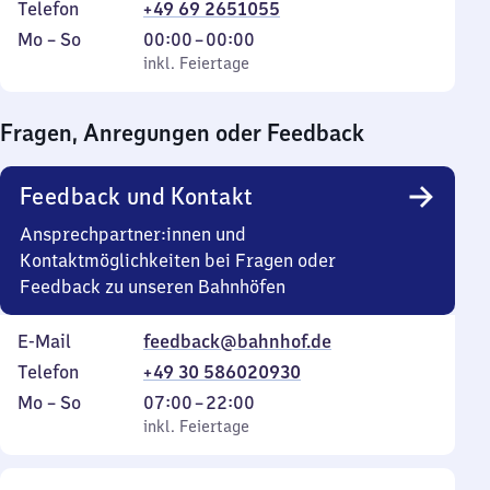
Telefon
+49 69 2651055
Montag
,
Von
Mo
–
So
00:00
–
00:00
bis
inkl. Feiertage
0
inkl. Feiertage
Sonntag
Uhr
bis
Fragen, Anregungen oder Feedback
0
Uhr
Feedback und Kontakt
Ansprechpartner:innen und
Kontaktmöglichkeiten bei Fragen oder
Feedback zu unseren Bahnhöfen
E-Mail
feedback@bahnhof.de
Telefon
+49 30 586020930
Montag
,
Von
Mo
–
So
07:00
–
22:00
bis
inkl. Feiertage
7
inkl. Feiertage
Sonntag
Uhr
bis