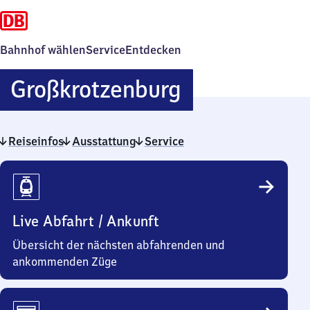
Bahnhof wählen
Service
Entdecken
Großkrotzen
Großkrotzenburg
Reiseinfos
Ausstattung
Service
Reiseinfos
Live Abfahrt / Ankunft
Übersicht der nächsten abfahrenden und
ankommenden Züge