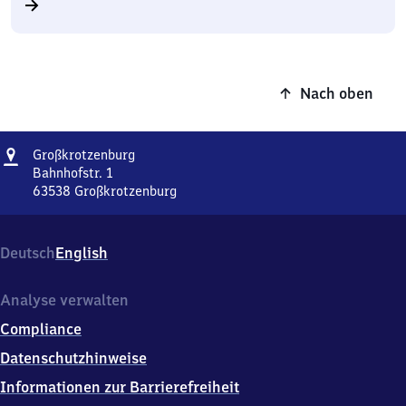
Nach oben
Adresse
Großkrotzenburg
Großkrotzenburg
Bahnhofstr. 1
63538
Großkrotzenburg
Großkrotzenburg,
Bahnhofstr.
1,
Deutsch
English
6
3
5
Analyse verwalten
3
Compliance
8
Großkrotzenburg
Datenschutzhinweise
Informationen zur Barrierefreiheit