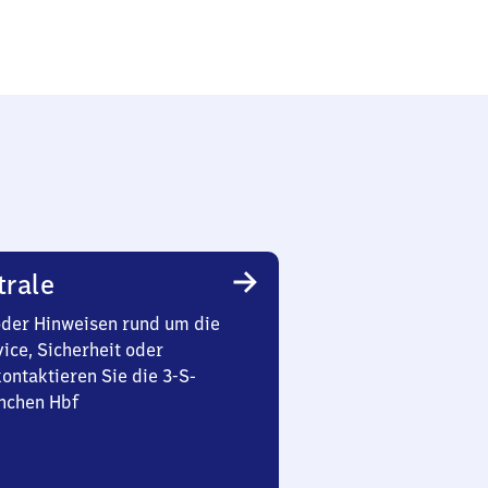
trale
oder Hinweisen rund um die
ice, Sicherheit oder
ontaktieren Sie die 3-S-
nchen Hbf