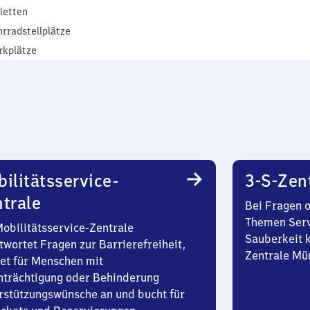
iletten
hrradstellplätze
rkplätze
ilitätsservice-
3-S-Zen
trale
Bei Fragen 
Themen Serv
Mobilitätsservice-Zentrale
Sauberkeit k
twortet Fragen zur Barrierefreiheit,
Zentrale Mü
et für Menschen mit
nträchtigung oder Behinderung
rstützungswünsche an und bucht für