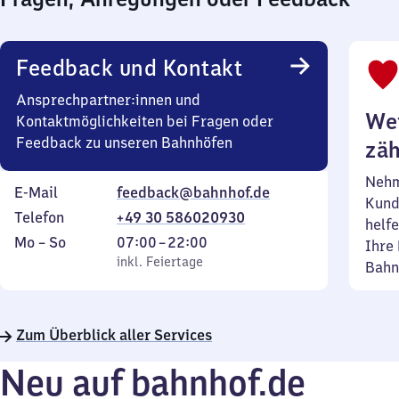
Feedback und Kontakt
Ansprechpartner:innen und
Wei
Kontaktmöglichkeiten bei Fragen oder
Feedback zu unseren Bahnhöfen
zäh
Nehm
E-Mail
feedback@bahnhof.de
Kund
Telefon
+49 30 586020930
helfe
Montag
,
Von
Mo
–
So
07:00
–
22:00
Ihre 
bis
inkl. Feiertage
7
inkl. Feiertage
Bahn
Sonntag
Uhr
bis
22
Zum Überblick aller Services
Uhr
Neu auf bahnhof.de