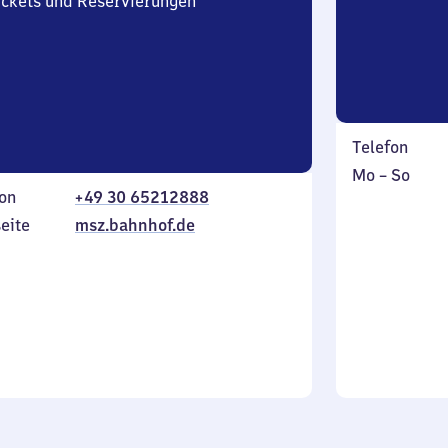
Tickets und Reservierungen
Telefon
Montag
,
Mo
–
So
on
+49 30 65212888
bis
inkl.
Sonntag
eite
msz.bahnhof.de