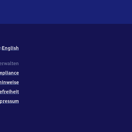
h
English
erwalten
mpliance
hinweise
efreiheit
pressum