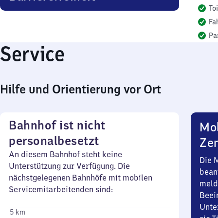
To
Fa
Pa
Service
Hilfe und Orientierung vor Ort
Bahnhof ist nicht
Mob
personalbesetzt
Zen
An diesem Bahnhof steht keine
Die 
Unterstützung zur Verfügung. Die
bean
nächstgelegenen Bahnhöfe mit mobilen
meld
Servicemitarbeitenden sind:
Beei
Unte
5 km