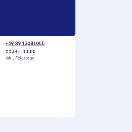
+49 89 13081055
Von
00:00
–
00:00
 Feiertage
0
inkl. Feiertage
Uhr
bis
0
Uhr