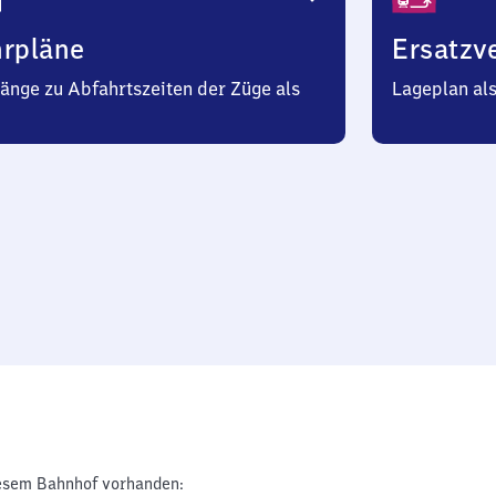
hrpläne
Ersatzv
änge zu Abfahrtszeiten der Züge als
Lageplan al
esem Bahnhof vorhanden: