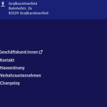
Adresse
Großkarolinenfeld
Großkarolinenfeld
Bahnhofstr. 24
83109
Großkarolinenfeld
Großkarolinenfeld,
Bahnhofstr.
24,
8
3
1
0
9
externer
Geschäftskund:innen
Großkarolinenfeld
Link
Kontakt
Hausordnung
Verkehrsunternehmen
Changelog