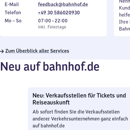
Nehm
E-Mail
feedback@bahnhof.de
Kund
Telefon
+49 30 586020930
helfe
Montag
,
Von
Mo
–
So
07:00
–
22:00
Ihre 
bis
inkl. Feiertage
7
inkl. Feiertage
Bahn
Sonntag
Uhr
bis
22
Zum Überblick aller Services
Uhr
Neu auf bahnhof.de
Neu: Verkaufsstellen für Tickets und
Reiseauskunft
Ab sofort finden Sie die Verkaufsstellen
anderer Verkehrsunternehmen ganz einfach
auf bahnhof.de