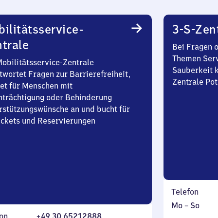
ilitätsservice-
3-S-Zen
trale
Bei Fragen 
Themen Serv
Mobilitätsservice-Zentrale
Sauberkeit k
twortet Fragen zur Barrierefreiheit,
Zentrale Po
et für Menschen mit
nträchtigung oder Behinderung
rstützungswünsche an und bucht für
Tickets und Reservierungen
Telefon
Montag
,
Mo
–
So
on
+49 30 65212888
bis
inkl.