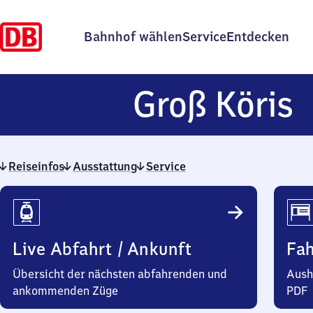
Bahnhof wählen
Service
Entdecken
G
Groß Köris
K
Reiseinfos
Ausstattung
Service
Reiseinfos
Live Abfahrt / Ankunft
Fa
Übersicht der nächsten abfahrenden und
Aush
ankommenden Züge
PDF