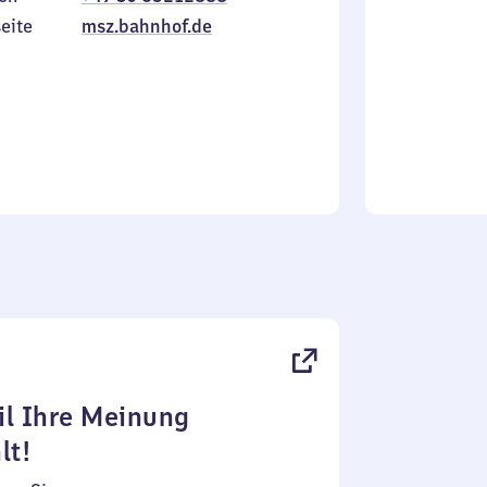
Sonntag
eite
msz.bahnhof.de
l Ihre Meinung
lt!