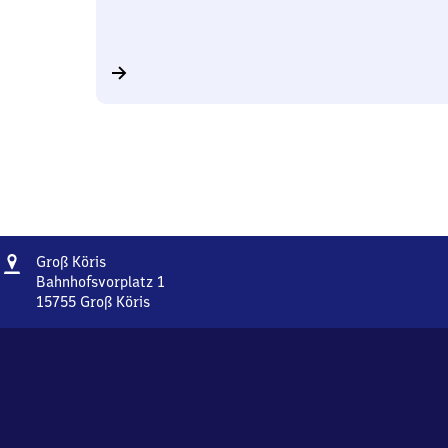
Adresse
Groß
Groß Köris
Köris
Bahnhofsvorplatz 1
15755
Groß Köris
Groß
Köris,
Bahnhofsvorplatz
1,
1
5
7