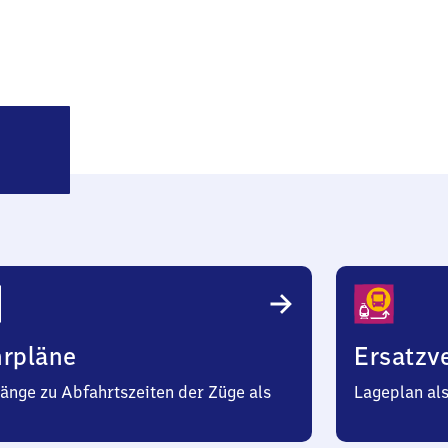
roß
öris
hrpläne
Ersatzv
änge zu Abfahrtszeiten der Züge als
Lageplan al