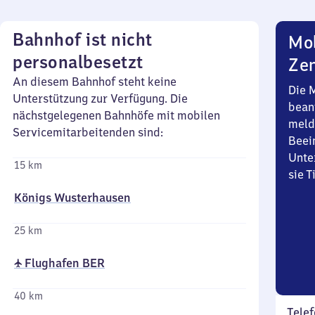
Bahnhof ist nicht
Mob
personalbesetzt
Zen
An diesem Bahnhof steht keine
Die 
Unterstützung zur Verfügung. Die
bean
nächstgelegenen Bahnhöfe mit mobilen
meld
Servicemitarbeitenden sind:
Beei
Unte
15 km
sie 
Königs Wusterhausen
25 km
✈ Flughafen BER
40 km
Telef