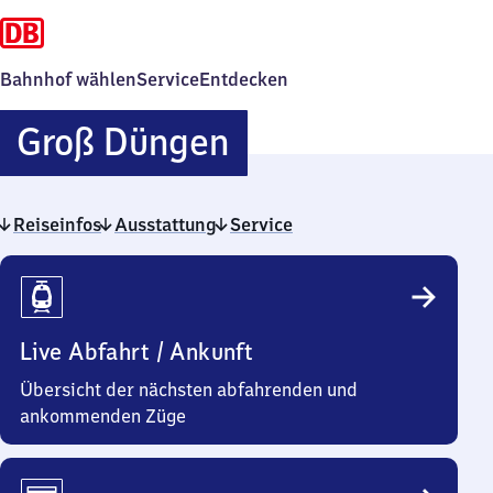
Bahnhof wählen
Service
Entdecken
Groß
Groß Düngen
Düngen
Reiseinfos
Ausstattung
Service
Reiseinfos
Live Abfahrt / Ankunft
Übersicht der nächsten abfahrenden und
ankommenden Züge