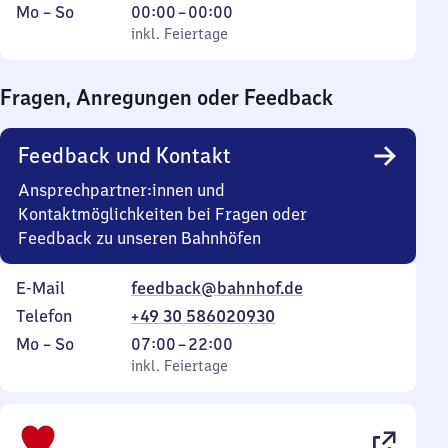
Montag
,
Von
Mo
–
So
00:00
–
00:00
bis
inkl. Feiertage
0
inkl. Feiertage
Sonntag
Uhr
bis
Fragen, Anregungen oder Feedback
0
Uhr
Feedback und Kontakt
Ansprechpartner:innen und
Kontaktmöglichkeiten bei Fragen oder
Feedback zu unseren Bahnhöfen
E-Mail
feedback@bahnhof.de
Telefon
+49 30 586020930
Montag
,
Von
Mo
–
So
07:00
–
22:00
bis
inkl. Feiertage
7
inkl. Feiertage
Sonntag
Uhr
bis
22