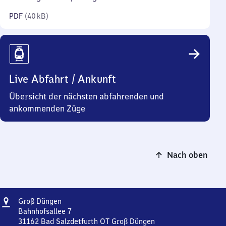
Kilobyte)
PDF
(
40 kB
)
Live Abfahrt / Ankunft
Übersicht der nächsten abfahrenden und
ankommenden Züge
Nach oben
Adresse
Groß
Groß Düngen
Düngen
Bahnhofsallee 7
31162
Bad Salzdetfurth OT Groß Düngen