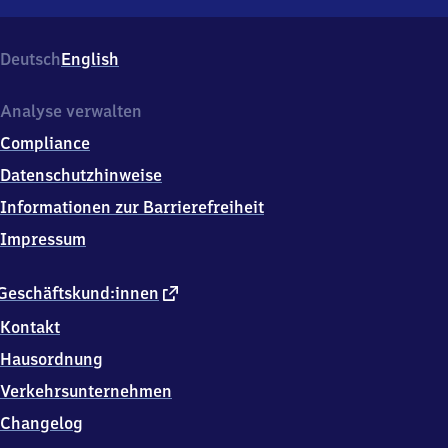
Groß
Düngen,
Bahnhofsallee
Deutsch
English
7,
3
1
Analyse verwalten
1
Compliance
6
2
Datenschutzhinweise
Bad
Informationen zur Barrierefreiheit
Salzdetfurth
OT
Impressum
Groß
Düngen
externer
Geschäftskund:innen
Link
Kontakt
Hausordnung
Verkehrsunternehmen
Changelog