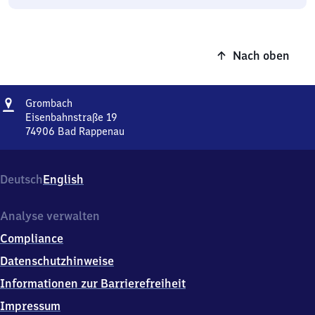
Nach oben
Adresse
Grombach
Grombach
Eisenbahnstraße 19
74906
Bad Rappenau
Grombach,
Eisenbahnstraße
19,
Deutsch
English
7
4
9
Analyse verwalten
0
Compliance
6
Bad
Datenschutzhinweise
Rappenau
Informationen zur Barrierefreiheit
Impressum