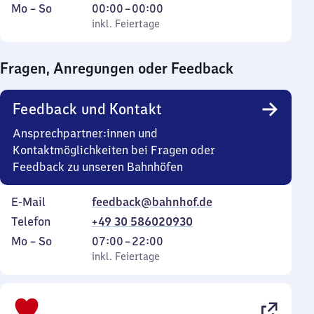
Montag
,
Von
Mo
–
So
00:00
–
00:00
bis
inkl. Feiertage
0
inkl. Feiertage
Sonntag
Uhr
bis
Fragen, Anregungen oder Feedback
0
Uhr
Feedback und Kontakt
Ansprechpartner:innen und
Kontaktmöglichkeiten bei Fragen oder
Feedback zu unseren Bahnhöfen
E-Mail
feedback@bahnhof.de
Telefon
+49 30 586020930
Montag
,
Von
Mo
–
So
07:00
–
22:00
bis
inkl. Feiertage
7
inkl. Feiertage
Sonntag
Uhr
bis
22