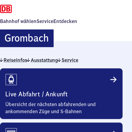
Bahnhof wählen
Service
Entdecken
Grombach
Grombach
Reiseinfos
Ausstattung
Service
Reiseinfos
Live Abfahrt / Ankunft
Übersicht der nächsten abfahrenden und
ankommenden Züge und S-Bahnen