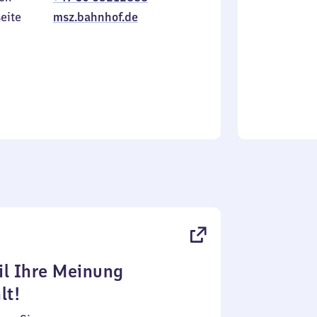
Sonntag
eite
msz.bahnhof.de
l Ihre Meinung
lt!