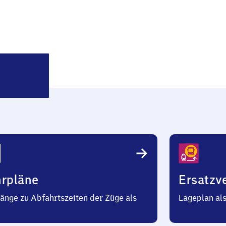
Greiz-
Dölau
hrpläne
Ersatzv
änge zu Abfahrtszeiten der Züge als
Lageplan al