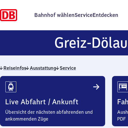
Bahnhof wählen
Service
Entdecken
Greiz-Dölau
Reiseinfos
Ausstattung
Service
Reiseinfos
Live Abfahrt / Ankunft
Fa
Übersicht der nächsten abfahrenden und
Aush
ankommenden Züge
PDF