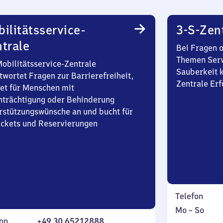
ilitätsservice-
3-S-Zen
trale
Bei Fragen 
Themen Serv
Mobilitätsservice-Zentrale
Sauberkeit k
twortet Fragen zur Barrierefreiheit,
Zentrale Erf
et für Menschen mit
nträchtigung oder Behinderung
rstützungswünsche an und bucht für
Tickets und Reservierungen
Telefon
Montag
,
Mo
–
So
on
+49 30 65212888
bis
inkl.