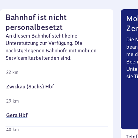
Bahnhof ist nicht
Mob
personalbesetzt
Zen
An diesem Bahnhof steht keine
Die 
Unterstützung zur Verfügung. Die
bean
nächstgelegenen Bahnhöfe mit mobilen
meld
Servicemitarbeitenden sind:
Beei
Unte
22 km
sie 
Zwickau (Sachs) Hbf
29 km
Gera Hbf
40 km
Telef