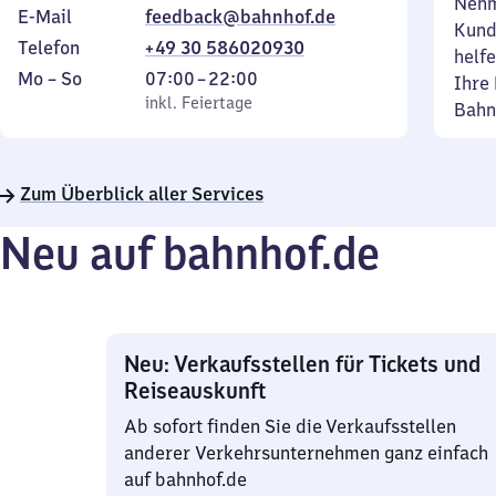
Nehm
E-Mail
feedback@bahnhof.de
Kund
Telefon
+49 30 586020930
helfe
Montag
,
Von
Mo
–
So
07:00
–
22:00
Ihre 
bis
inkl. Feiertage
7
inkl. Feiertage
Bahn
Sonntag
Uhr
bis
22
Zum Überblick aller Services
Uhr
Neu auf bahnhof.de
Neu: Verkaufsstellen für Tickets und
Reiseauskunft
Ab sofort finden Sie die Verkaufsstellen
anderer Verkehrsunternehmen ganz einfach
auf bahnhof.de