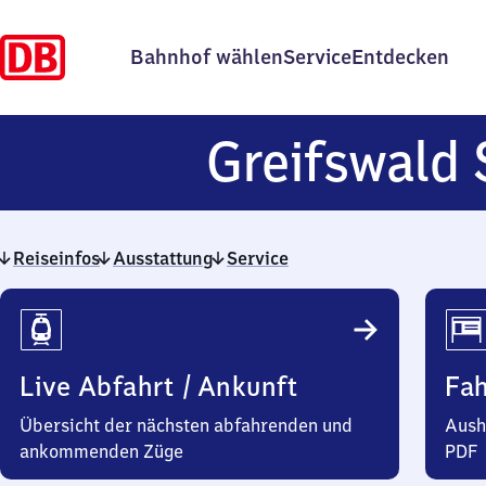
Bahnhof wählen
Service
Entdecken
Greifswald
Reiseinfos
Ausstattung
Service
Reiseinfos
Live Abfahrt / Ankunft
Fa
Übersicht der nächsten abfahrenden und
Aush
ankommenden Züge
PDF