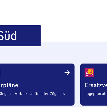
Greifswald
 Süd
Süd
hrpläne
Ersatzv
änge zu Abfahrtszeiten der Züge als
Lageplan al