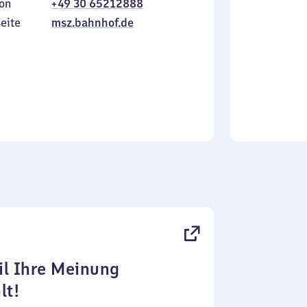
on
+49 30 65212888
bis
inkl.
Sonntag
eite
msz.bahnhof.de
l Ihre Meinung
lt!