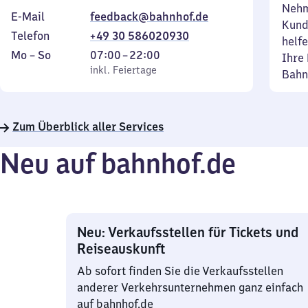
Nehm
E-Mail
feedback@bahnhof.de
Kund
Telefon
+49 30 586020930
helfe
Montag
,
Von
Mo
–
So
07:00
–
22:00
Ihre 
bis
inkl. Feiertage
7
inkl. Feiertage
Bahn
Sonntag
Uhr
bis
22
Zum Überblick aller Services
Uhr
Neu auf bahnhof.de
Neu: Verkaufsstellen für Tickets und
Reiseauskunft
Ab sofort finden Sie die Verkaufsstellen
anderer Verkehrsunternehmen ganz einfach
auf bahnhof.de