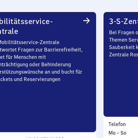
ilitätsservice-
3-S-Zen
trale
Bei Fragen 
Themen Serv
Mobilitätsservice-Zentrale
Sauberkeit k
twortet Fragen zur Barrierefreiheit,
Zentrale Ro
et für Menschen mit
nträchtigung oder Behinderung
rstützungswünsche an und bucht für
Tickets und Reservierungen
Telefon
Montag
,
Mo
–
So