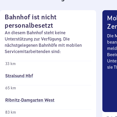
Bahnhof ist nicht
Mob
personalbesetzt
Zen
An diesem Bahnhof steht keine
Die 
Unterstützung zur Verfügung. Die
bean
nächstgelegenen Bahnhöfe mit mobilen
meld
Servicemitarbeitenden sind:
Beei
Unte
33 km
sie 
Stralsund Hbf
65 km
Ribnitz-Damgarten West
83 km