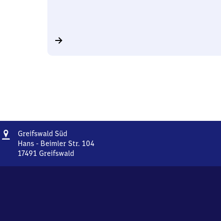
Adresse
Greifswald
Greifswald Süd
Süd
Hans - Beimler Str. 104
17491
Greifswald
Greifswald
Süd,
Hans
-
Beimler
Str.