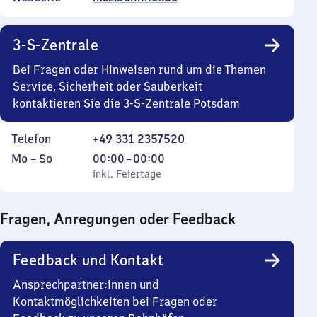
3-S-Zentrale
Bei Fragen oder Hinweisen rund um die Themen
Service, Sicherheit oder Sauberkeit
kontaktieren Sie die 3-S-Zentrale Potsdam
Telefon
+49 331 2357520
Montag
,
Von
Mo
–
So
00:00
–
00:00
bis
inkl. Feiertage
0
inkl. Feiertage
Sonntag
Uhr
bis
Fragen, Anregungen oder Feedback
0
Uhr
Feedback und Kontakt
Ansprechpartner:innen und
Kontaktmöglichkeiten bei Fragen oder