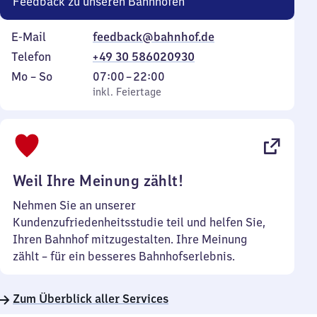
Feedback zu unseren Bahnhöfen
E-Mail
feedback@bahnhof.de
Telefon
+49 30 586020930
Montag
,
Von
Mo
–
So
07:00
–
22:00
bis
inkl. Feiertage
7
inkl. Feiertage
Sonntag
Uhr
bis
22
Uhr
Weil Ihre Meinung zählt!
Nehmen Sie an unserer
Kundenzufriedenheitsstudie teil und helfen Sie,
Ihren Bahnhof mitzugestalten. Ihre Meinung
zählt – für ein besseres Bahnhofserlebnis.
Zum Überblick aller Services