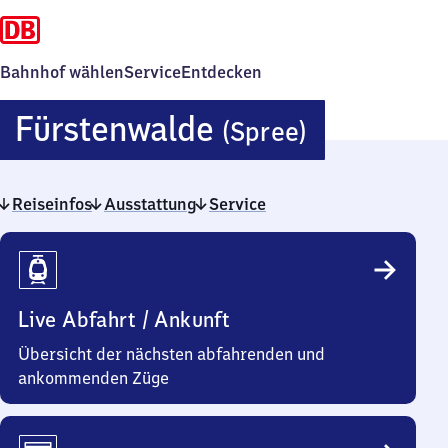
Bahnhof wählen
Service
Entdecken
Fürstenw
Fürstenwalde
(Spree)
(Spree)
Reiseinfos
Ausstattung
Service
Reiseinfos
Live Abfahrt / Ankunft
Übersicht der nächsten abfahrenden und
ankommenden Züge