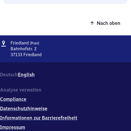
Nach oben
Adresse
Friedland
Friedland
(Han)
(Hannover)
Bahnhofstr. 2
37133
Friedland
Friedland
(Hannover),
Bahnhofstr.
Deutsch
English
2,
3
7
Analyse verwalten
1
Compliance
3
3
Datenschutzhinweise
Friedland
Informationen zur Barrierefreiheit
Impressum