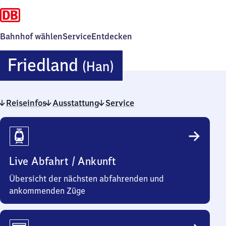
Bahnhof wählen
Service
Entdecken
Friedland
Friedland
(Han)
(Hannover)
Reiseinfos
Ausstattung
Service
Reiseinfos
Live Abfahrt / Ankunft
Übersicht der nächsten abfahrenden und
ankommenden Züge