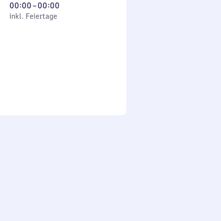
Von
00:00
–
00:00
 Feiertage
0
inkl. Feiertage
Uhr
bis
0
Uhr