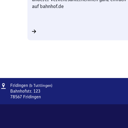
auf bahnhof.de
Adresse
Fridingen
Fridingen
(b Tuttlingen)
(bei
Bahnhofstr. 123
Tuttlingen)
78567
Fridingen
Fridingen
(bei
Tuttlingen),
Bahnhofstr.
123,