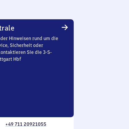
trale
oder Hinweisen rund um die
ice, Sicherheit oder
ontaktieren Sie die 3-S-
ttgart Hbf
+49 711 20921055