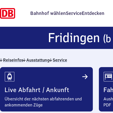
Bahnhof wählen
Service
Entdecken
Fridingen
(b
Reiseinfos
Ausstattung
Service
Reiseinfos
Live Abfahrt / Ankunft
Fa
Übersicht der nächsten abfahrenden und
Aush
ankommenden Züge
PDF