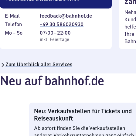
zäh
Nehm
E-Mail
feedback@bahnhof.de
Kund
Telefon
+49 30 586020930
helfe
Montag
,
Von
Mo
–
So
07:00
–
22:00
Ihre 
bis
inkl. Feiertage
7
inkl. Feiertage
Bahn
Sonntag
Uhr
bis
22
Zum Überblick aller Services
Uhr
Neu auf bahnhof.de
Neu: Verkaufsstellen für Tickets und
Reiseauskunft
Ab sofort finden Sie die Verkaufsstellen
anderer Verkehrsunternehmen ganz einfach