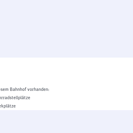
esem Bahnhof vorhanden:
hrradstellplätze
rkplätze