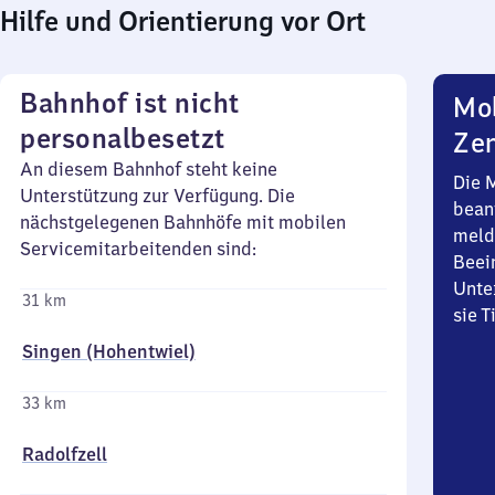
Hilfe und Orientierung vor Ort
Bahnhof ist nicht
Mob
personalbesetzt
Zen
An diesem Bahnhof steht keine
Die 
Unterstützung zur Verfügung. Die
bean
nächstgelegenen Bahnhöfe mit mobilen
meld
Servicemitarbeitenden sind:
Beei
Unte
31 km
sie 
Singen (Hohentwiel)
33 km
Radolfzell