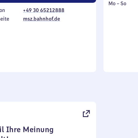
Montag
,
Mo
–
So
on
+49 30 65212888
bis
inkl.
Sonntag
eite
msz.bahnhof.de
l Ihre Meinung