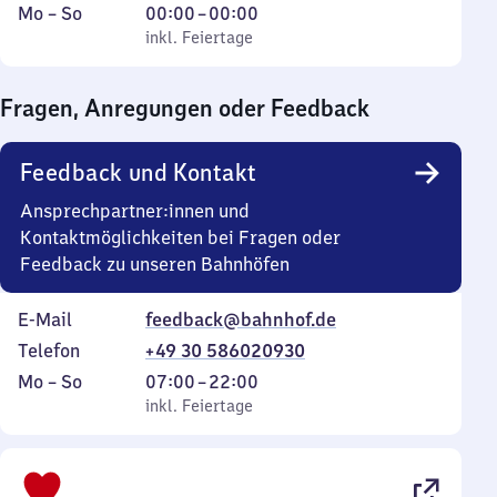
Montag
,
Von
Mo
–
So
00:00
–
00:00
bis
inkl. Feiertage
0
inkl. Feiertage
Sonntag
Uhr
bis
Fragen, Anregungen oder Feedback
0
Uhr
Feedback und Kontakt
Ansprechpartner:innen und
Kontaktmöglichkeiten bei Fragen oder
Feedback zu unseren Bahnhöfen
E-Mail
feedback@bahnhof.de
Telefon
+49 30 586020930
Montag
,
Von
Mo
–
So
07:00
–
22:00
bis
inkl. Feiertage
7
inkl. Feiertage
Sonntag
Uhr
bis
22