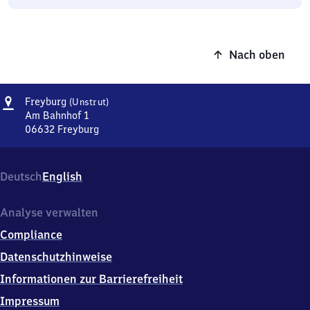
Nach oben
Adresse
Freyburg
Freyburg
(Unstrut)
(Unstrut)
Am Bahnhof 1
06632
Freyburg
Freyburg
(Unstrut),
Am
Deutsch
English
Bahnhof
1,
0
Analyse verwalten
6
Compliance
6
3
Datenschutzhinweise
2
Informationen zur Barrierefreiheit
Freyburg
Impressum