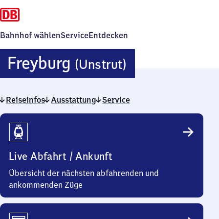
Bahnhof wählen
Service
Entdecken
Freyburg
Freyburg
(Unstrut)
(Unstrut)
Reiseinfos
Ausstattung
Service
Reiseinfos
Live Abfahrt / Ankunft
Übersicht der nächsten abfahrenden und
ankommenden Züge