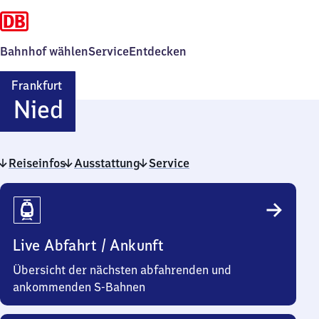
Bahnhof wählen
Service
Entdecken
Frankfurt
Frankfurt-
Nied
Nied
Reiseinfos
Ausstattung
Service
Reiseinfos
Live Abfahrt / Ankunft
Übersicht der nächsten abfahrenden und
ankommenden S-Bahnen