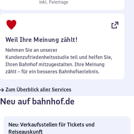
bis
inkl. Feiertage
7
inkl. Feiertage
Sonntag
Uhr
bis
22
Uhr
Weil Ihre Meinung zählt!
Nehmen Sie an unserer
Kundenzufriedenheitsstudie teil und helfen Sie,
Ihren Bahnhof mitzugestalten. Ihre Meinung
zählt – für ein besseres Bahnhofserlebnis.
Zum Überblick aller Services
Neu auf bahnhof.de
Neu: Verkaufsstellen für Tickets und
Reiseauskunft