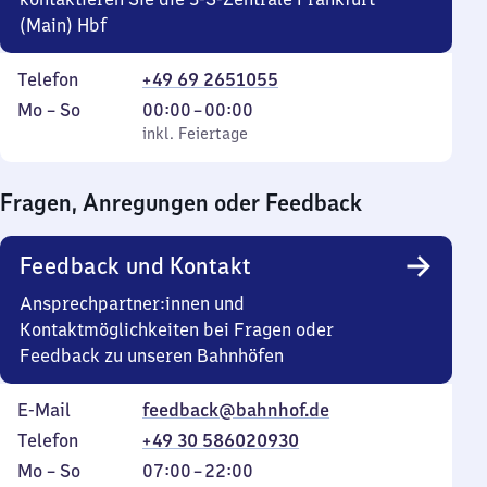
(Main) Hbf
Telefon
+49 69 2651055
Montag
,
Von
Mo
–
So
00:00
–
00:00
bis
inkl. Feiertage
0
inkl. Feiertage
Sonntag
Uhr
bis
Fragen, Anregungen oder Feedback
0
Uhr
Feedback und Kontakt
Ansprechpartner:innen und
Kontaktmöglichkeiten bei Fragen oder
Feedback zu unseren Bahnhöfen
E-Mail
feedback@bahnhof.de
Telefon
+49 30 586020930
Montag
,
Von
Mo
–
So
07:00
–
22:00