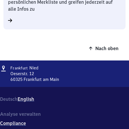
persönlichen Merkliste und greifen jederzeit auf
alle Infos zu
Nach oben
Adresse
Frankfurt-
Nied
Frankfurt
Nied
Oeserstr. 12
60325
Frankfurt am Main
Frankfurt-
Nied,
Oeserstr.
Deutsch
English
12,
6
0
Analyse verwalten
3
Compliance
2